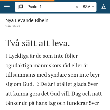
Hoppa till innehåll
Sök bibelvers eller o
BSV
Psalm 1
Nya Levande Bibeln
från
Biblica
Två sätt att leva.


Lyckliga är de som inte följer
1
ogudaktiga människors råd eller är
tillsammans med syndare som inte bryr


sig om Gud.
De är i stället glada över
2
att kunna göra det Gud vill. Dag och natt
tänker de på hans lag och funderar över