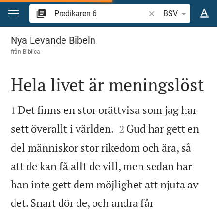
Hoppa till innehåll
Sök bibelvers eller o
BSV
Predikaren 6
Nya Levande Bibeln
från
Biblica
Hela livet är meningslöst


Det finns en stor orättvisa som jag har
1


sett överallt i världen.
Gud har gett en
2
del människor stor rikedom och ära, så
att de kan få allt de vill, men sedan har
han inte gett dem möjlighet att njuta av
det. Snart dör de, och andra får