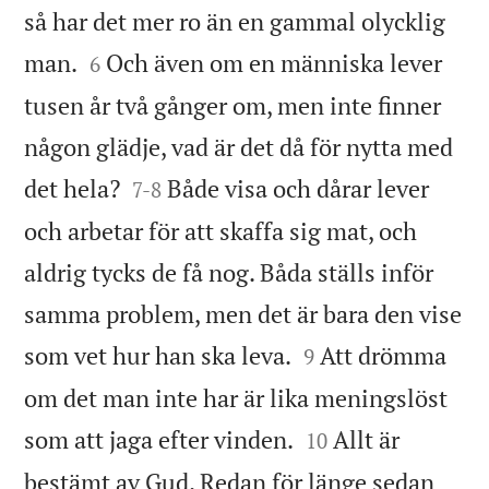
så har det mer ro än en gammal olycklig


man.
Och även om en människa lever
6
tusen år två gånger om, men inte finner
någon glädje, vad är det då för nytta med


det hela?
Både visa och dårar lever
7
-
8
och arbetar för att skaffa sig mat, och
aldrig tycks de få nog. Båda ställs inför
samma problem, men det är bara den vise


som vet hur han ska leva.
Att drömma
9
om det man inte har är lika meningslöst


som att jaga efter vinden.
Allt är
10
bestämt av Gud. Redan för länge sedan