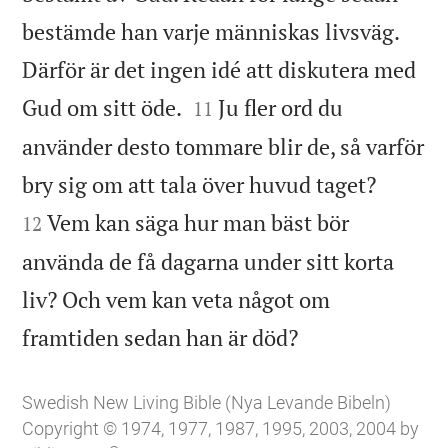
bestämde han varje människas livsväg.
Därför är det ingen idé att diskutera med


Gud om sitt öde.
Ju fler ord du
11
använder desto tommare blir de, så varför


bry sig om att tala över huvud taget?
Vem kan säga hur man bäst bör
12
använda de få dagarna under sitt korta
liv? Och vem kan veta något om

framtiden sedan han är död?
Swedish New Living Bible (Nya Levande Bibeln)
Copyright © 1974, 1977, 1987, 1995, 2003, 2004 by