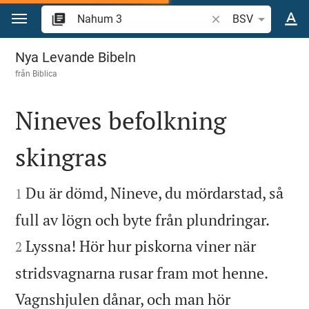
Hoppa till innehåll
Sök bibelvers eller o
BSV
Nahum 3
Nya Levande Bibeln
från
Biblica
Nineves befolkning
skingras


Du är dömd, Nineve, du mördarstad, så
1


full av lögn och byte från plundringar.
Lyssna! Hör hur piskorna viner när
2
stridsvagnarna rusar fram mot henne.
Vagnshjulen dånar, och man hör