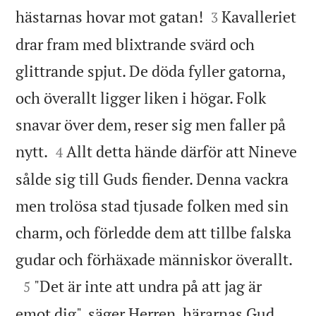


hästarnas hovar mot gatan!
Kavalleriet
3
drar fram med blixtrande svärd och
glittrande spjut. De döda fyller gatorna,
och överallt ligger liken i högar. Folk
snavar över dem, reser sig men faller på


nytt.
Allt detta hände därför att Nineve
4
sålde sig till Guds fiender. Denna vackra
men trolösa stad tjusade folken med sin
charm, och förledde dem att tillbe falska

gudar och förhäxade människor överallt.

"Det är inte att undra på att jag är
5
emot dig", säger Herren, härarnas Gud,