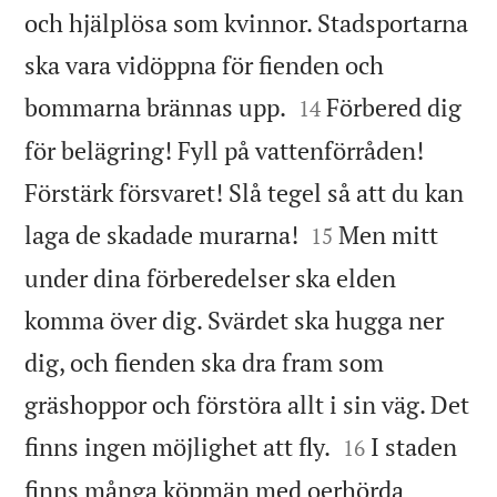
och hjälplösa som kvinnor. Stadsportarna
ska vara vidöppna för fienden och


bommarna brännas upp.
Förbered dig
14
för belägring! Fyll på vattenförråden!
Förstärk försvaret! Slå tegel så att du kan


laga de skadade murarna!
Men mitt
15
under dina förberedelser ska elden
komma över dig. Svärdet ska hugga ner
dig, och fienden ska dra fram som
gräshoppor och förstöra allt i sin väg. Det


finns ingen möjlighet att fly.
I staden
16
finns många köpmän med oerhörda