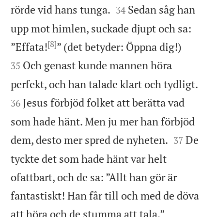


rörde vid hans tunga.
Sedan såg han
34
upp mot himlen, suckade djupt och sa:
[8]


”Effata!
” (det betyder: Öppna dig!)
Och genast kunde mannen höra
35


perfekt, och han talade klart och tydligt.
Jesus förbjöd folket att berätta vad
36
som hade hänt. Men ju mer han förbjöd


dem, desto mer spred de nyheten.
De
37
tyckte det som hade hänt var helt
ofattbart, och de sa: ”Allt han gör är
fantastiskt! Han får till och med de döva

att höra och de stumma att tala.”