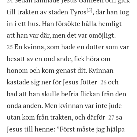
24
[5]
till trakten av staden Tyros
, där han tog
in i ett hus. Han försökte hålla hemligt


att han var där, men det var omöjligt.
En kvinna, som hade en dotter som var
25
besatt av en ond ande, fick höra om
honom och kom genast dit. Kvinnan


kastade sig ner för Jesus fötter
och
26
bad att han skulle befria flickan från den
onda anden. Men kvinnan var inte jude


utan kom från trakten, och därför
sa
27
Jesus till henne: ”Först måste jag hjälpa