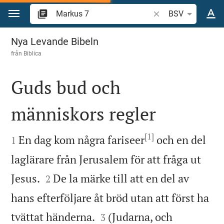
Hoppa till innehåll
Sök bibelvers eller o
BSV
Markus 7
Nya Levande Bibeln
från
Biblica
Guds bud och
människors regler

[1]

En dag kom några fariseer
och en del
1
laglärare
från Jerusalem för att fråga ut


Jesus.
De la märke till att en del av
2
hans efterföljare åt bröd utan att först ha


tvättat händerna.
(Judarna, och
3