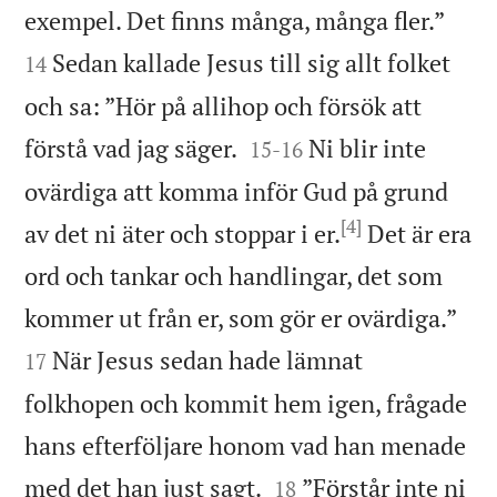


exempel. Det finns många, många fler.”
Sedan kallade Jesus till sig allt folket
14
och sa: ”Hör på allihop och försök att


förstå vad jag säger.
Ni blir inte
15
-
16
ovärdiga att komma inför Gud på grund
[4]
av det ni äter och stoppar i er.
Det är era
ord och tankar och handlingar, det som


kommer ut från er, som gör er ovärdiga.”
När Jesus sedan hade lämnat
17
folkhopen och kommit hem igen, frågade
hans efterföljare honom vad han menade


med det han just sagt.
”Förstår inte ni
18