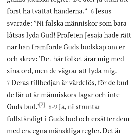


först ha tvättat händerna.”
Jesus
6
svarade: ”Ni falska människor som bara
låtsas lyda Gud! Profeten Jesaja hade rätt
när han framförde Guds budskap om er
och skrev: ’Det här folket ärar mig med


sina ord, men de vägrar att lyda mig.
Deras tillbedjan är värdelös, för de bud
7
de lär ut är människors lagar och inte
[2]


Guds bud.’
Ja, ni struntar
8
-
9
fullständigt i Guds bud och ersätter dem
med era egna mänskliga regler. Det är