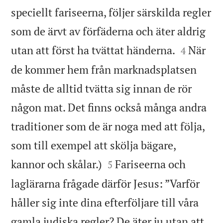
speciellt fariseerna, följer särskilda regler
som de ärvt av förfäderna och äter aldrig


utan att först ha tvättat händerna.
När
4
de kommer hem från marknadsplatsen
måste de alltid tvätta sig innan de rör
någon mat. Det finns också många andra
traditioner som de är noga med att följa,
som till exempel att skölja bägare,


kannor och skålar.)
Fariseerna och
5
laglärarna frågade därför Jesus: ”Varför
håller sig inte dina efterföljare till våra
gamla judiska regler? De äter ju utan att