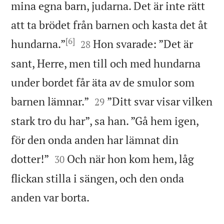
mina egna barn, judarna. Det är inte rätt
att ta brödet från barnen och kasta det åt
[6]


hundarna.”
Hon svarade: ”Det är
28
sant, Herre, men till och med hundarna
under bordet får äta av de smulor som


barnen lämnar.”
”Ditt svar visar vilken
29
stark tro du har”, sa han. ”Gå hem igen,
för den onda anden har lämnat din


dotter!”
Och när hon kom hem, låg
30
flickan stilla i sängen, och den onda

anden var borta.