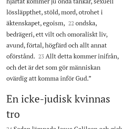
hjärtat kommer ju onda tankar, sexuell
lössläppthet, stöld, mord, otrohet i


äktenskapet, egoism,
ondska,
22
bedrägeri, ett vilt och omoraliskt liv,
avund, förtal, högfärd och allt annat


oförstånd.
Allt detta kommer inifrån,
23
och det är det som gör människan

ovärdig att komma inför Gud.”
En icke-judisk kvinnas
tro


Sedan lämnade Jesus Galileen och gick