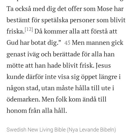
Ta också med dig det offer som Mose har
bestämt för spetälska personer som blivit
[12]
friska.
Då kommer alla att förstå att


Gud har botat dig.”
Men mannen gick
45
genast iväg och berättade för alla han
mötte att han hade blivit frisk. Jesus
kunde därför inte visa sig öppet längre i
någon stad, utan måste hålla till ute i
ödemarken. Men folk kom ändå till

honom från alla håll.
Swedish New Living Bible (Nya Levande Bibeln)