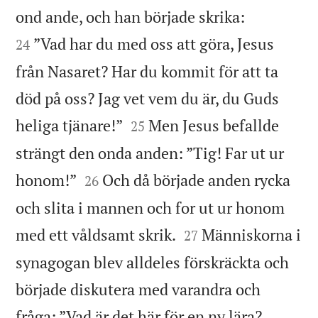


ond ande, och han började skrika:
”Vad har du med oss att göra, Jesus
24
från Nasaret? Har du kommit för att ta
död på oss? Jag vet vem du är, du Guds


heliga tjänare!”
Men Jesus befallde
25
strängt den onda anden: ”Tig! Far ut ur


honom!”
Och då började anden rycka
26
och slita i mannen och for ut ur honom


med ett våldsamt skrik.
Människorna i
27
synagogan blev alldeles förskräckta och
började diskutera med varandra och
fråga: ”Vad är det här för en ny lära?