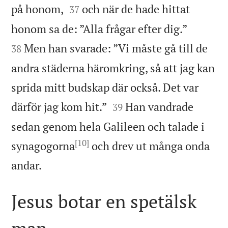


på honom,
och när de hade hittat
37


honom sa de: ”Alla frågar efter dig.”
Men han svarade: ”Vi måste gå till de
38
andra städerna häromkring, så att jag kan
sprida mitt budskap där också. Det var


därför jag kom hit.”
Han vandrade
39
sedan genom hela Galileen och talade i
[10]
synagogorna
och drev ut många onda

andar.
Jesus botar en spetälsk