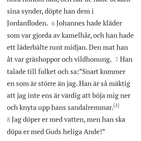
sina synder, döpte han dem i


Jordanfloden.
Johannes hade kläder
6
som var gjorda av kamelhår, och han hade
ett läderbälte runt midjan. Den mat han


åt var gräshoppor och vildhonung.
Han
7
talade till folket och sa:”Snart kommer
en som är större än jag. Han är så mäktig
att jag inte ens är värdig att böja mig ner
[4]


och knyta upp hans sandalremmar.
Jag döper er med vatten, men han ska
8

döpa er med Guds heliga Ande!”