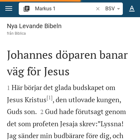
Hoppa till innehåll
Sök bibelvers eller o
BSV
Markus 1
Nya Levande Bibeln
från
Biblica
Johannes döparen banar
väg för Jesus


Här börjar det glada budskapet om
1
[1]
Jesus Kristus
, den utlovade kungen,


Guds son.
Gud hade förutsagt genom
2
det som profeten Jesaja skrev:”Lyssna!
Jag sänder min budbärare före dig, och