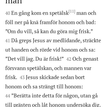
man

[11]

En gång kom en spetälsk
man och
40
föll ner på knä framför honom och bad:


”Om du vill, så kan du göra mig frisk.”
Då greps Jesus av medlidande, sträckte
41
ut handen och rörde vid honom och sa:


”Det vill jag. Du är frisk!”
Och genast
42
försvann spetälskan, och mannen var


frisk.
Jesus skickade sedan bort
43


honom och sa strängt till honom:
”Berätta inte detta för någon, utan gå
44
till prästen och låt honom undersöka dig.