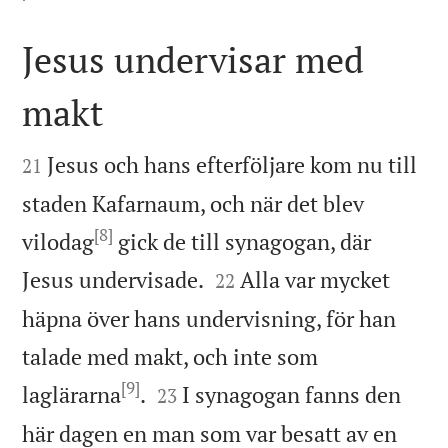
Jesus undervisar med
makt


Jesus och hans efterföljare kom nu till
21
staden Kafarnaum, och när det blev
[8]
vilodag
gick de till synagogan
, där


Jesus undervisade.
Alla var mycket
22
häpna över hans undervisning, för han
talade med makt, och inte som
[9]


laglärarna
.
I synagogan fanns den
23
här dagen en man som var besatt av en