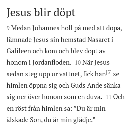
Jesus blir döpt


Medan Johannes höll på med att döpa,
9
lämnade Jesus sin hemstad Nasaret i
Galileen och kom och blev döpt av


honom i Jordanfloden.
När Jesus
10
[5]
sedan steg upp ur vattnet, fick han
se
himlen öppna sig och Guds Ande sänka


sig ner över honom som en duva.
Och
11
en röst från himlen sa: ”Du är min

älskade Son, du är min glädje.”