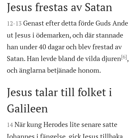
Jesus frestas av Satan


Genast efter detta förde Guds Ande
12
-
13
ut Jesus i ödemarken, och där stannade
han under 40 dagar och blev frestad av
[6]
Satan. Han levde bland de vilda djuren
,

och änglarna betjänade honom.
Jesus talar till folket i
Galileen


När kung Herodes lite senare satte
14
Johannes i fängelse, gick Jesus tillbaka