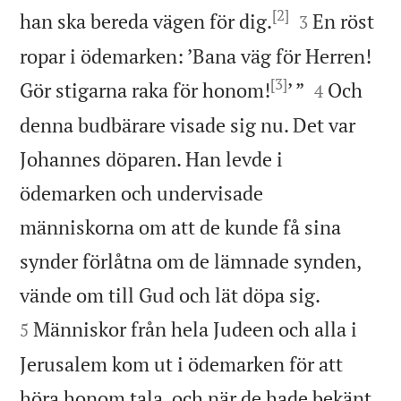
[2]


han ska bereda vägen för dig.
En röst
3
ropar i ödemarken: ’Bana väg för Herren!
[3]


Gör stigarna raka för honom!
’ ”
Och
4
denna budbärare visade sig nu. Det var
Johannes döparen. Han levde i
ödemarken och undervisade
människorna om att de kunde få sina
synder förlåtna om de lämnade synden,


vände om till Gud och lät döpa sig.
Människor från hela Judeen och alla i
5
Jerusalem kom ut i ödemarken för att
höra honom tala, och när de hade bekänt