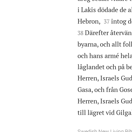
i Lakis dödade de a


Hebron,
intog d
37
Därefter återvän
38
byarna, och allt fo
och hans armé hela
låglandet och på be
Herren, Israels Gud
Gasa, och från Gose
Herren, Israels Gud,
till lägret vid Gilga
Swedish New Living Bib