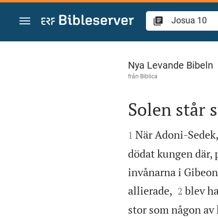
Hoppa till innehåll
Josua 10
Nya Levande Bibeln
från
Biblica
Solen står s


När Adoni-Sedek, 
1
dödat kungen där, 
invånarna i Gibeon 


allierade,
blev ha
2
stor som någon av 