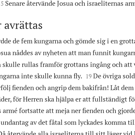


Senare återvände Josua och israeliternas armé
15
 avrättas
ydde de fem kungarna och gömde sig i en grott
osua nåddes av nyheten att man funnit kungar
n skulle rullas framför grottans ingång och att 


ungarna inte skulle kunna fly.
De övriga sold
19
örfölj fienden och angrip dem bakifrån! Låt de
täder, för Herren ska hjälpa er att fullständigt 
s armé fortsatte att meja ner fienden och gjorde
ndantag av det fåtal som lyckades komma tillb
Då återvände alla israeliterna till sitt läger vi