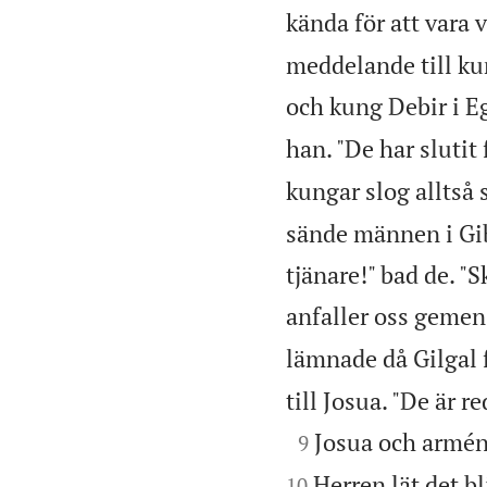
kända för att vara v
meddelande till ku
och kung Debir i E
han. "De har slutit
kungar slog allts
sände männen i Gib
tjänare!" bad de. 
anfaller oss gemen
lämnade då Gilgal 
till Josua. "De är 

Josua och armén
9
Herren lät det bl
10