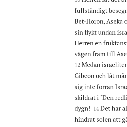
fullständigt besegr
Bet-Horon, Aseka 
sin flykt undan isr
Herren en fruktan
vägen fram till Ase
Medan israelitern
12
Gibeon och låt måne
sig inte förrän Isr
skildrat i "Den red


dygn!
Det har al
14
hindrat solen att g