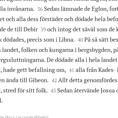


lla invånarna.
Sedan lämnade de Eglon, forts
36
et och alla dess förstäder och dödade hela bef


de de till Debir
och intog det såväl som de 
39


lk dödades, precis som i Libna.
På så sätt be
40
 landet, folken och kungarna i bergsbygden, p
rgssluttningarna. De dödade alla i hela landet


, hade gett befallning om,
alla från Kades- 
41


n ända till Gibeon.
Allt detta genomfördes 
42


 stred för sitt folk.
Sedan återvände Josua 
43

l.
le (Nya Levande Bibeln)