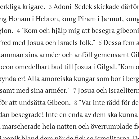


erkliga krigare.
Adoni-Sedek skickade därför
3
ng Hoham i Hebron, kung Piram i Jarmut, kung 


glon.
"Kom och hjälp mig att besegra gibeoni
4


 fred med Josua och Israels folk."
Dessa fem 
5
å samman sina arméer och anföll gemensamt Gi
eon omedelbart bud till Josua i Gilgal. "Kom o
"Skynda er! Alla amoreiska kungar som bor i be


samt med sina arméer."
Josua och israeliter
7


för att undsätta Gibeon.
"Var inte rädd för d
8
redan besegrade! Inte en enda av dem ska kunna 
 marscherade hela natten och överrumplade f
i panik bland dem när de fick se israeliterna. D