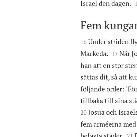
Israel den dagen.
Fem kungar


Under striden fl
16


Mackeda.
När J
17
han att en stor ste
sättas dit, så att k
följande order: "F
tillbaka till sina s
Josua och Israel
20
fem arméerna med u


befästa städer.
21