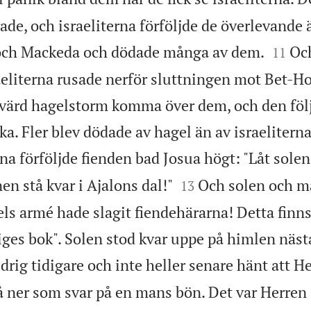
ade, och israeliterna förföljde de överlevande ä


och Mackeda och dödade många av dem.
Och
11
aeliterna rusade nerför sluttningen mot Bet-Ho
svärd hagelstorm komma över dem, och den föl
ka. Fler blev dödade av hagel än av israeliterna
a förföljde fienden bad Josua högt: "Låt solen 


n stå kvar i Ajalons dal!"
Och solen och m
13
aels armé hade slagit fiendehärarna! Detta fin
liges bok". Solen stod kvar uppe på himlen näst
drig tidigare och inte heller senare hänt att H
å ner som svar på en mans bön. Det var Herren