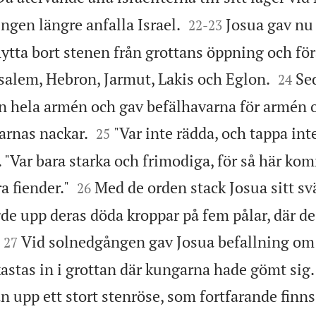


ingen längre anfalla Israel.
Josua gav nu
22
-
23
lytta bort stenen från grottans öppning och fö


salem, Hebron, Jarmut, Lakis och Eglon.
Se
24
hela armén och gav befälhavarna för armén or


arnas nackar.
"Var inte rädda, och tappa int
25
. "Var bara starka och frimodiga, för så här k


a fiender."
Med de orden stack Josua sitt sv
26
e upp deras döda kroppar på fem pålar, där de


Vid solnedgången gav Josua befallning om
27
kastas in i grottan där kungarna hade gömt sig
 upp ett stort stenröse, som fortfarande finns