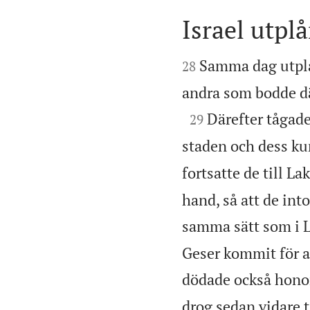
Israel utplå


Samma dag utplå
28
andra som bodde dä

Därefter tågade
29
staden och dess kun
fortsatte de till La
hand, så att de int
samma sätt som i L
Geser kommit för at
dödade också hono
drog sedan vidare t