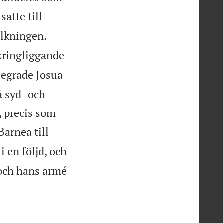
atte till


olkningen.
kringliggande
segrade Josua
å syd- och
, precis som
Barnea till
i en följd, och
och hans armé