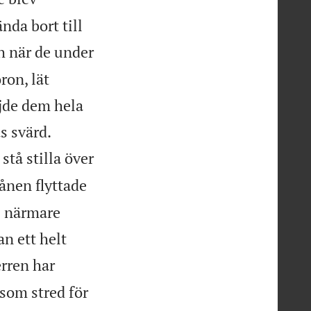
nda bort till
 när de under
ron, lät
jde dem hela


s svärd.
stå stilla över
ånen flyttade
ns närmare
an ett helt
erren har
 som stred för