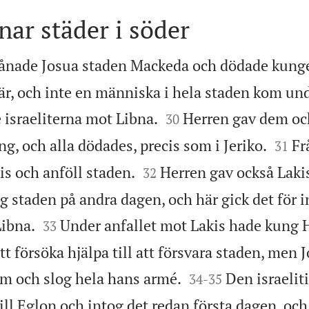
nar städer i söder
nade Josua staden Mackeda och dödade kunge
r, och inte en människa i hela staden kom und


 israeliterna mot Libna.
Herren gav dem oc
30


g, och alla dödades, precis som i Jeriko.
Fr
31


kis och anföll staden.
Herren gav också Lakis
32
og staden på andra dagen, och här gick det för 


ibna.
Under anfallet mot Lakis hade kung 
33
t försöka hjälpa till att försvara staden, men


m och slog hela hans armé.
Den israelit
34
-
35
ill Eglon och intog det redan första dagen, och