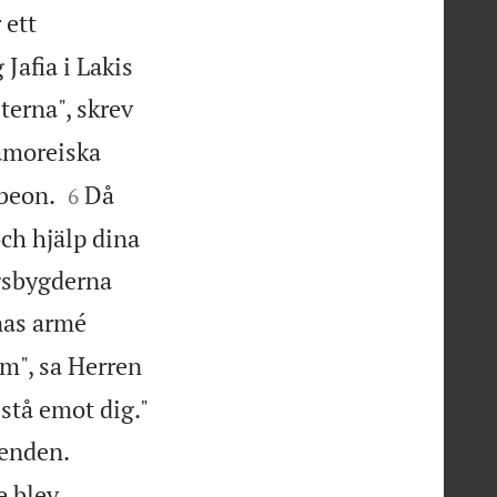
 ett
Jafia i Lakis
terna", skrev
amoreiska


beon.
Då
6
ch hjälp dina
rgsbygderna
nas armé
em", sa Herren

stå emot dig."


ienden.
e blev