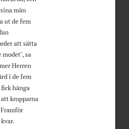
 sina män
ra ut de fem
dan
der att sätta
e modet", sa
ommer Herren
ärd i de fem
 fick hänga
 att kropparna
. Framför

 kvar.