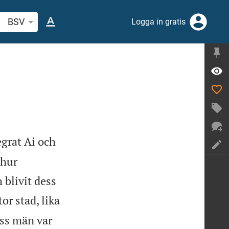
k bibelvers eller ord
BSV
Logga in gratis
grat Ai och
 hur
 blivit dess
or stad, lika
ess män var