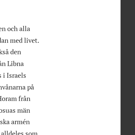
n och alla

an med livet.
kså den
ån Libna
 i Israels
invånarna på
Horam från
 Josuas män
iska armén
 alldeles som