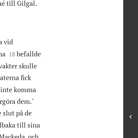

 till Gilgal.
a vid


na
befallde
18
vakter skulle
aterna fick
m inte komma


förgöra dem."
 slut på de
aka till sina
d Mackeda, och