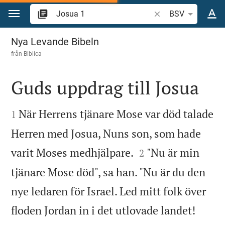
Hoppa till innehåll
Sök bibelvers eller o
BSV
Josua 1
Nya Levande Bibeln
från
Biblica
Guds uppdrag till Josua


När Herrens tjänare Mose var död talade
1
Herren med Josua, Nuns son, som hade


varit Moses medhjälpare.
"Nu är min
2
tjänare Mose död", sa han. "Nu är du den
nye ledaren för Israel. Led mitt folk över


floden Jordan in i det utlovade landet!