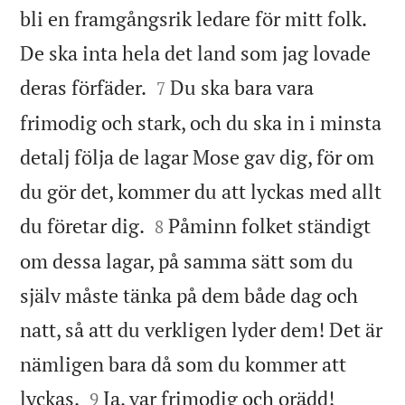
bli en framgångsrik ledare för mitt folk.
De ska inta hela det land som jag lovade


deras förfäder.
Du ska bara vara
7
frimodig och stark, och du ska in i minsta
detalj följa de lagar Mose gav dig, för om
du gör det, kommer du att lyckas med allt


du företar dig.
Påminn folket ständigt
8
om dessa lagar, på samma sätt som du
själv måste tänka på dem både dag och
natt, så att du verkligen lyder dem! Det är
nämligen bara då som du kommer att


lyckas.
Ja, var frimodig och orädd!
9