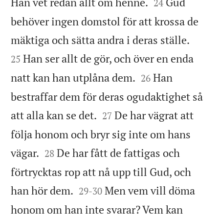


Han vet redan allt om henne.
Gud
24
behöver ingen domstol för att krossa de


mäktiga och sätta andra i deras ställe.
Han ser allt de gör, och över en enda
25


natt kan han utplåna dem.
Han
26
bestraffar dem för deras ogudaktighet så


att alla kan se det.
De har vägrat att
27
följa honom och bryr sig inte om hans


vägar.
De har fått de fattigas och
28
förtrycktas rop att nå upp till Gud, och


han hör dem.
Men vem vill döma
29
-
30
honom om han inte svarar? Vem kan