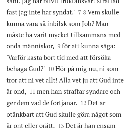
sant. Jag har blivit fruktansvärt straffad


fast jag inte har syndat.'
Vem skulle
7
-
8
kunna vara så inbilsk som Job? Man
måste ha varit mycket tillsammans med


onda människor,
för att kunna säga:
9
'Varför kasta bort tid med att försöka


behaga Gud?'
Hör på mig nu, ni som
10
tror att ni vet allt! Alla vet ju att Gud inte


är ond,
men han straffar syndare och
11


ger dem vad de förtjänar.
Det är
12
otänkbart att Gud skulle göra något som


är ont eller orätt.
Det är han ensam
13