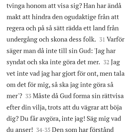
tvinga honom att visa sig? Han har ändå
makt att hindra den ogudaktige från att
regera och på så sätt rädda ett land från


undergång och skona dess folk.
Varför
31
säger man då inte till sin Gud: 'Jag har


syndat och ska inte göra det mer.
Jag
32
vet inte vad jag har gjort för ont, men tala
om det för mig, så ska jag inte göra så


mer'?
Måste då Gud forma sin rättvisa
33
efter din vilja, trots att du vägrar att böja
dig? Du får avgöra, inte jag! Säg mig vad


du anser!
Den som har förstånd
34
-
35