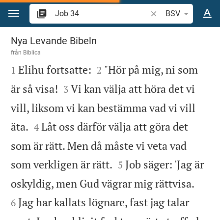
Hoppa till innehåll
Sök bibelvers eller o
BSV
Job 34
Nya Levande Bibeln
från
Biblica



Elihu fortsatte:
"Hör på mig, ni som
1
2


är så visa!
Vi kan välja att höra det vi
3
vill, liksom vi kan bestämma vad vi vill


äta.
Låt oss därför välja att göra det
4
som är rätt. Men då måste vi veta vad


som verkligen är rätt.
Job säger: 'Jag är
5


oskyldig, men Gud vägrar mig rättvisa.
Jag har kallats lögnare, fast jag talar
6