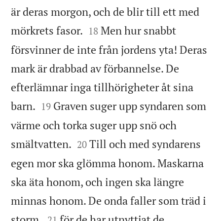
är deras morgon, och de blir till ett med


mörkrets fasor.
Men hur snabbt
18
försvinner de inte från jordens yta! Deras
mark är drabbad av förbannelse. De
efterlämnar inga tillhörigheter åt sina


barn.
Graven suger upp syndaren som
19
värme och torka suger upp snö och


smältvatten.
Till och med syndarens
20
egen mor ska glömma honom. Maskarna
ska äta honom, och ingen ska längre
minnas honom. De onda faller som träd i


storm,
för de har utnyttjat de
21