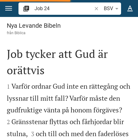
Hoppa till innehåll
Sök bibelvers eller o
BSV
Job 24
Nya Levande Bibeln
från
Biblica
Job tycker att Gud är
orättvis


Varför ordnar Gud inte en rättegång och
1
lyssnar till mitt fall? Varför måste den


gudfruktige vänta på honom förgäves?
Gränsstenar flyttas och fårhjordar blir
2


stulna,
och till och med den faderlöses
3