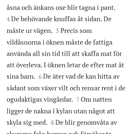


åsna och änkans oxe blir tagna i pant.
De behövande knuffas åt sidan. De
4


måste ur vägen.
Precis som
5
vildåsnorna i öknen måste de fattiga
använda all sin tid till att skaffa mat för
att överleva. I öknen letar de efter mat åt


sina barn.
De äter vad de kan hitta av
6
sådant som växer vilt och rensar rent i de


ogudaktigas vingårdar.
Om natten
7
ligger de nakna i kylan utan något att


skyla sig med.
De blir genomvåta av
8
skurarna från bergen och försöker ta