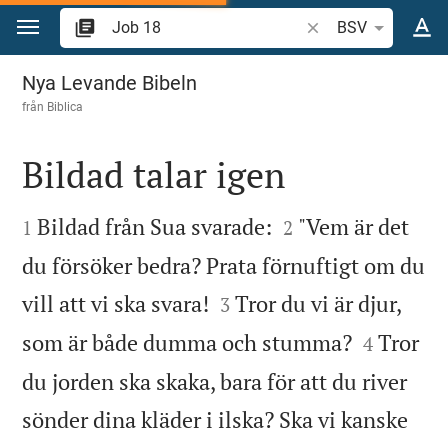
Hoppa till innehåll
Sök bibelvers eller o
BSV
Job 18
Nya Levande Bibeln
från
Biblica
Bildad talar igen




Bildad från Sua svarade:
"Vem är det
1
2
du försöker bedra? Prata förnuftigt om du


vill att vi ska svara!
Tror du vi är djur,
3


som är både dumma och stumma?
Tror
4
du jorden ska skaka, bara för att du river
sönder dina kläder i ilska? Ska vi kanske