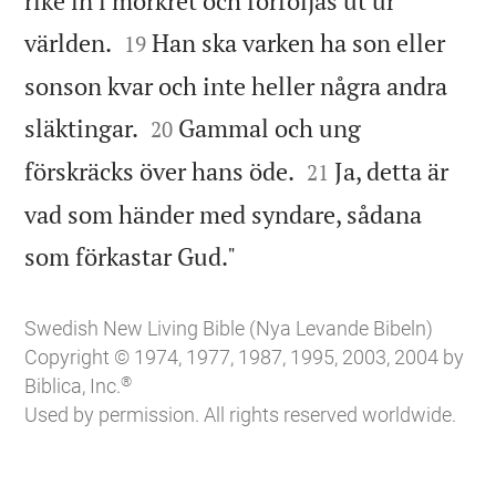
rike in i mörkret och förföljas ut ur


världen.
Han ska varken ha son eller
19
sonson kvar och inte heller några andra


släktingar.
Gammal och ung
20


förskräcks över hans öde.
Ja, detta är
21
vad som händer med syndare, sådana

som förkastar Gud."
Swedish New Living Bible (Nya Levande Bibeln)
Copyright © 1974, 1977, 1987, 1995, 2003, 2004 by
®
Biblica, Inc.
Used by permission. All rights reserved worldwide.