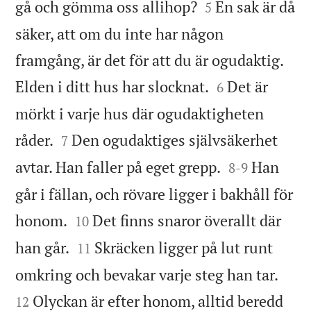


gå och gömma oss allihop?
En sak är då
5
säker, att om du inte har någon
framgång, är det för att du är ogudaktig.


Elden i ditt hus har slocknat.
Det är
6
mörkt i varje hus där ogudaktigheten


råder.
Den ogudaktiges självsäkerhet
7


avtar. Han faller på eget grepp.
Han
8
-
9
går i fällan, och rövare ligger i bakhåll för


honom.
Det finns snaror överallt där
10


han går.
Skräcken ligger på lut runt
11


omkring och bevakar varje steg han tar.
Olyckan är efter honom, alltid beredd
12