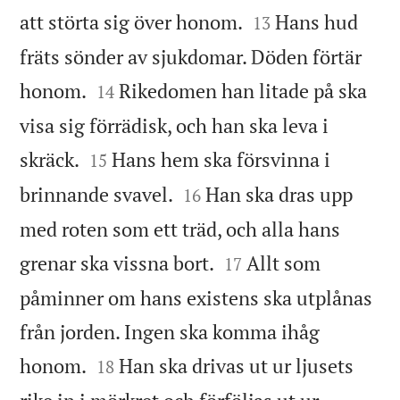


att störta sig över honom.
Hans hud
13
fräts sönder av sjukdomar. Döden förtär


honom.
Rikedomen han litade på ska
14
visa sig förrädisk, och han ska leva i


skräck.
Hans hem ska försvinna i
15


brinnande svavel.
Han ska dras upp
16
med roten som ett träd, och alla hans


grenar ska vissna bort.
Allt som
17
påminner om hans existens ska utplånas
från jorden. Ingen ska komma ihåg


honom.
Han ska drivas ut ur ljusets
18