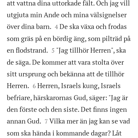
att vattna dina uttorkade fält. Och jag vill
utgjuta min Ande och mina välsignelser


över dina barn.
De ska växa och frodas
4
som gräs på en bördig äng, som pilträd på


en flodstrand.
"Jag tillhör Herren", ska
5
de säga. De kommer att vara stolta över
sitt ursprung och bekänna att de tillhör


Herren.
Herren, Israels kung, Israels
6
befriare, härskarornas Gud, säger: "Jag är
den förste och den siste. Det finns ingen


annan Gud.
Vilka mer än jag kan se vad
7
som ska hända i kommande dagar? Låt