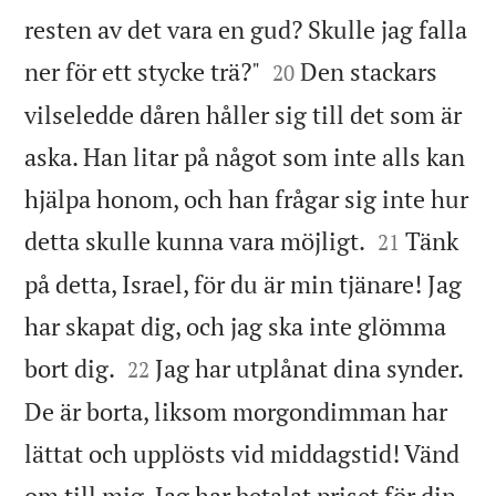
resten av det vara en gud? Skulle jag falla


ner för ett stycke trä?"
Den stackars
20
vilseledde dåren håller sig till det som är
aska. Han litar på något som inte alls kan
hjälpa honom, och han frågar sig inte hur


detta skulle kunna vara möjligt.
Tänk
21
på detta, Israel, för du är min tjänare! Jag
har skapat dig, och jag ska inte glömma


bort dig.
Jag har utplånat dina synder.
22
De är borta, liksom morgondimman har
lättat och upplösts vid middagstid! Vänd
om till mig. Jag har betalat priset för din