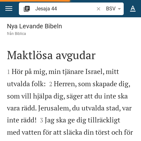
Hoppa till innehåll
Sök bibelvers eller o
BSV
Jesaja 44
Nya Levande Bibeln
från
Biblica
Maktlösa avgudar


Hör på mig, min tjänare Israel, mitt
1


utvalda folk:
Herren, som skapade dig,
2
som vill hjälpa dig, säger att du inte ska
vara rädd. Jerusalem, du utvalda stad, var


inte rädd!
Jag ska ge dig tillräckligt
3
med vatten för att släcka din törst och för