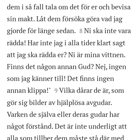
dem i så fall tala om det för er och bevisa
sin makt. Låt dem försöka göra vad jag


gjorde för länge sedan.
Ni ska inte vara
8
rädda! Har inte jag i alla tider klart sagt
att jag ska rädda er? Ni är mina vittnen.
Finns det någon annan Gud? Nej, ingen
som jag känner till! Det finns ingen


annan klippa!"
Vilka dårar de är, som
9
gör sig bilder av hjälplösa avgudar.
Varken de själva eller deras gudar har
något förstånd. Det är inte underligt att
alla som tillber dem måste stå där med