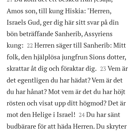
Amos son, till kung Hiskia: "Herren,
Israels Gud, ger dig här sitt svar på din
bön beträffande Sanherib, Assyriens


kung:
Herren säger till Sanherib: Mitt
22
folk, den hjälplösa jungfrun Sions dotter,


skrattar åt dig och föraktar dig.
Vem är
23
det egentligen du har hädat? Vem är det
du har hånat? Mot vem är det du har höjt
rösten och visat upp ditt högmod? Det är


mot den Helige i Israel!
Du har sänt
24
budbärare för att häda Herren. Du skryter