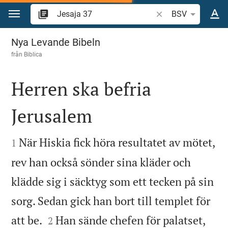
Hoppa till innehåll
Sök bibelvers eller o
BSV
Jesaja 37
Nya Levande Bibeln
från
Biblica
Herren ska befria
Jerusalem


När Hiskia fick höra resultatet av mötet,
1
rev han också sönder sina kläder och
klädde sig i säcktyg som ett tecken på sin
sorg. Sedan gick han bort till templet för


att be.
Han sände chefen för palatset,
2