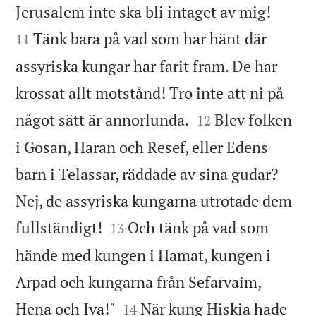


Jerusalem inte ska bli intaget av mig!
Tänk bara på vad som har hänt där
11
assyriska kungar har farit fram. De har
krossat allt motstånd! Tro inte att ni på


något sätt är annorlunda.
Blev folken
12
i Gosan, Haran och Resef, eller Edens
barn i Telassar, räddade av sina gudar?
Nej, de assyriska kungarna utrotade dem


fullständigt!
Och tänk på vad som
13
hände med kungen i Hamat, kungen i
Arpad och kungarna från Sefarvaim,


Hena och Iva!"
När kung Hiskia hade
14