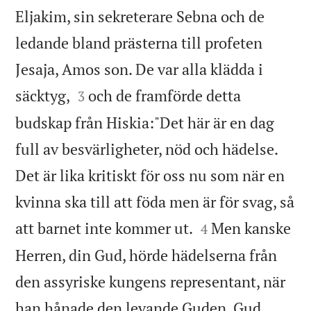
Eljakim, sin sekreterare Sebna och de
ledande bland prästerna till profeten
Jesaja, Amos son. De var alla klädda i


säcktyg,
och de framförde detta
3
budskap från Hiskia:"Det här är en dag
full av besvärligheter, nöd och hädelse.
Det är lika kritiskt för oss nu som när en
kvinna ska till att föda men är för svag, så


att barnet inte kommer ut.
Men kanske
4
Herren, din Gud, hörde hädelserna från
den assyriske kungens representant, när
han hånade den levande Guden. Gud