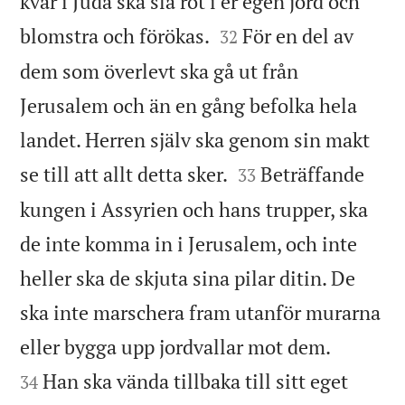
kvar i Juda ska slå rot i er egen jord och


blomstra och förökas.
För en del av
32
dem som överlevt ska gå ut från
Jerusalem och än en gång befolka hela
landet. Herren själv ska genom sin makt


se till att allt detta sker.
Beträffande
33
kungen i Assyrien och hans trupper, ska
de inte komma in i Jerusalem, och inte
heller ska de skjuta sina pilar ditin. De
ska inte marschera fram utanför murarna


eller bygga upp jordvallar mot dem.
Han ska vända tillbaka till sitt eget
34