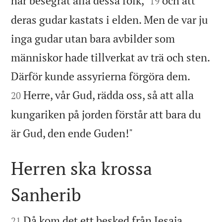
har besegrat alla dessa folk,
och att
19
deras gudar kastats i elden. Men de var ju
inga gudar utan bara avbilder som
människor hade tillverkat av trä och sten.


Därför kunde assyrierna förgöra dem.
Herre, vår Gud, rädda oss, så att alla
20
kungariken på jorden förstår att bara du

är Gud, den ende Guden!"
Herren ska krossa
Sanherib


Då kom det ett besked från Jesaja,
21