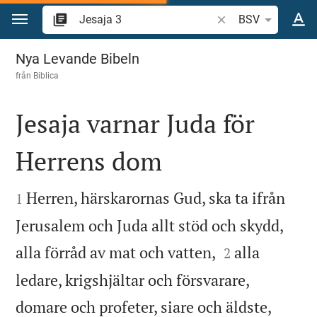
Hoppa till innehåll
Sök bibelvers eller o
BSV
Jesaja 3
Nya Levande Bibeln
från
Biblica
Jesaja varnar Juda för
Herrens dom


Herren, härskarornas Gud, ska ta ifrån
1
Jerusalem och Juda allt stöd och skydd,


alla förråd av mat och vatten,
alla
2
ledare, krigshjältar och försvarare,


domare och profeter, siare och äldste,