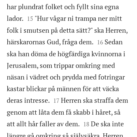
har plundrat folket och fyllt sina egna


lador.
"Hur vågar ni trampa ner mitt
15
folk i smutsen på detta sätt?" ska Herren,


härskarornas Gud, fråga dem.
Sedan
16
ska han döma de högfärdiga kvinnorna i
Jerusalem, som trippar omkring med
näsan i vädret och prydda med fotringar
kastar blickar på männen för att väcka


deras intresse.
Herren ska straffa dem
17
genom att låta dem få skabb i håret, så


att allt hår faller av dem.
De ska inte
18
längre gå omkring så självsäkra. Herren