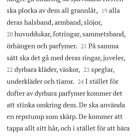


ska plocka av dem all grannlåt,
alla
19


deras halsband, armband, slöjor,
huvuddukar, fotringar, sammetsband,
20


örhängen och parfymer.
På samma
21


sätt ska det gå med deras ringar, juveler,


dyrbara kläder, väskor,
speglar,
22
23


underkläder och tiaror.
I stället för
24
dofter av dyrbara parfymer kommer det
att stinka omkring dem. De ska använda
en repstump som skärp. De kommer att
tappa allt sitt hår, och i stället för att bära