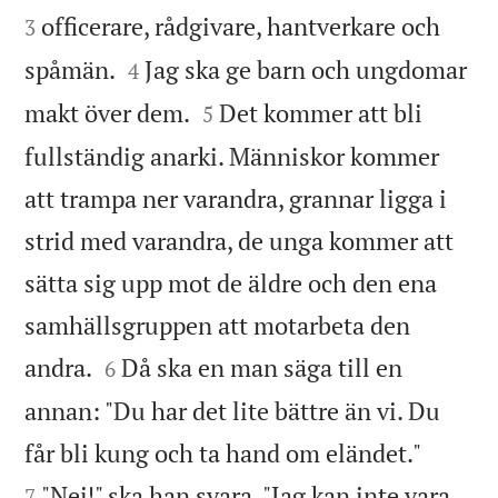
officerare, rådgivare, hantverkare och
3


spåmän.
Jag ska ge barn och ungdomar
4


makt över dem.
Det kommer att bli
5
fullständig anarki. Människor kommer
att trampa ner varandra, grannar ligga i
strid med varandra, de unga kommer att
sätta sig upp mot de äldre och den ena
samhällsgruppen att motarbeta den


andra.
Då ska en man säga till en
6
annan: "Du har det lite bättre än vi. Du


får bli kung och ta hand om eländet."
"Nej!" ska han svara. "Jag kan inte vara
7