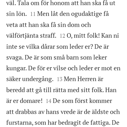
väl. Tala om för honom att han ska få ut


sin lön.
Men låt den ogudaktige få
11
veta att han ska få sin dom och


välförtjänta straff.
O, mitt folk! Kan ni
12
inte se vilka dårar som leder er? De är
svaga. De är som små barn som leker
kungar. De för er vilse och leder er mot en


säker undergång.
Men Herren är
13
beredd att gå till rätta med sitt folk. Han


är er domare!
De som först kommer
14
att drabbas av hans vrede är de äldste och
furstarna, som har bedragit de fattiga. De