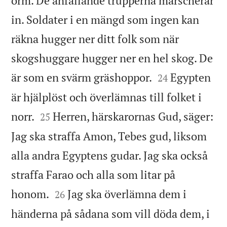
orm. De anfallande trupperna marscherar
in. Soldater i en mängd som ingen kan
räkna hugger ner ditt folk som när
skogshuggare hugger ner en hel skog. De


är som en svärm gräshoppor.
Egypten
24
är hjälplöst och överlämnas till folket i


norr.
Herren, härskarornas Gud, säger:
25
Jag ska straffa Amon, Tebes gud, liksom
alla andra Egyptens gudar. Jag ska också
straffa Farao och alla som litar på


honom.
Jag ska överlämna dem i
26
händerna på sådana som vill döda dem, i