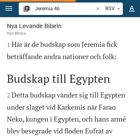
Hoppa till innehåll
Sök bibelvers eller o
BSV
Jeremia 46
Nya Levande Bibeln
från
Biblica

Här är de budskap som Jeremia fick
1

beträffande andra nationer och folk:
Budskap till Egypten


Detta budskap vänder sig till Egypten
2
under slaget vid Karkemis när Farao
Neko, kungen i Egypten, och hans armé
blev besegrade vid floden Eufrat av