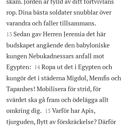
skam. Jorden är fylld av ditt förtvivlans
rop. Dina bästa soldater snubblar över


varandra och faller tillsammans.
Sedan gav Herren Jeremia det här
13
budskapet angående den babyloniske
kungen Nebukadnessars anfall mot


Egypten:
Ropa ut det i Egypten och
14
kungör det i städerna Migdol, Memfis och
Tapanhes! Mobilisera för strid, för
svärdet ska gå fram och ödelägga allt


omkring dig.
Varför har Apis,
15
tjurguden, flytt av förskräckelse? Därför