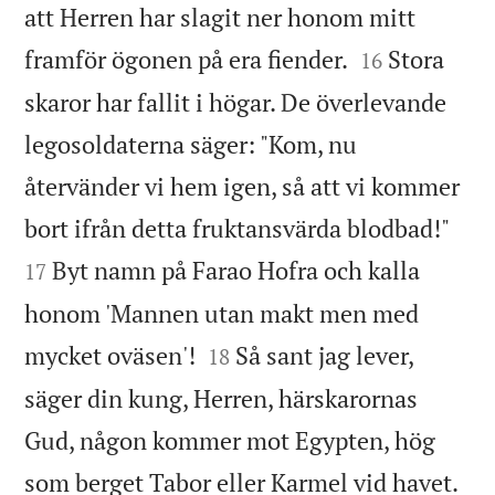
att Herren har slagit ner honom mitt


framför ögonen på era fiender.
Stora
16
skaror har fallit i högar. De överlevande
legosoldaterna säger: "Kom, nu
återvänder vi hem igen, så att vi kommer


bort ifrån detta fruktansvärda blodbad!"
Byt namn på Farao Hofra och kalla
17
honom 'Mannen utan makt men med


mycket oväsen'!
Så sant jag lever,
18
säger din kung, Herren, härskarornas
Gud, någon kommer mot Egypten, hög

som berget Tabor eller Karmel vid havet.