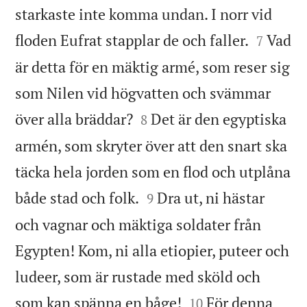
starkaste inte komma undan. I norr vid


floden Eufrat stapplar de och faller.
Vad
7
är detta för en mäktig armé, som reser sig
som Nilen vid högvatten och svämmar


över alla bräddar?
Det är den egyptiska
8
armén, som skryter över att den snart ska
täcka hela jorden som en flod och utplåna


både stad och folk.
Dra ut, ni hästar
9
och vagnar och mäktiga soldater från
Egypten! Kom, ni alla etiopier, puteer och
ludeer, som är rustade med sköld och


som kan spänna en båge!
För denna
10