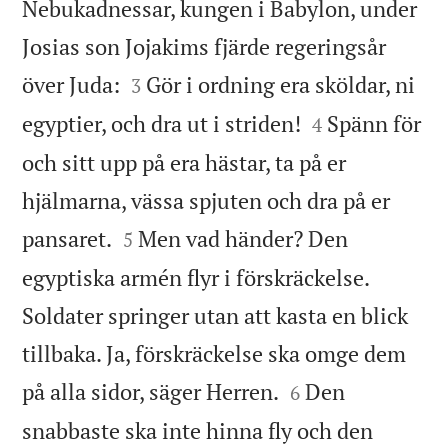
Nebukadnessar, kungen i Babylon, under
Josias son Jojakims fjärde regeringsår


över Juda:
Gör i ordning era sköldar, ni
3


egyptier, och dra ut i striden!
Spänn för
4
och sitt upp på era hästar, ta på er
hjälmarna, vässa spjuten och dra på er


pansaret.
Men vad händer? Den
5
egyptiska armén flyr i förskräckelse.
Soldater springer utan att kasta en blick
tillbaka. Ja, förskräckelse ska omge dem


på alla sidor, säger Herren.
Den
6
snabbaste ska inte hinna fly och den