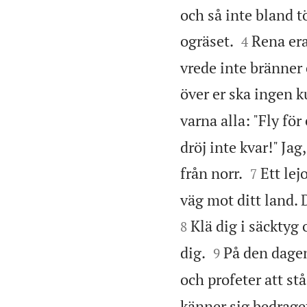
och så inte bland 


ogräset.
Rena era
4
vrede inte bränner 
över er ska ingen k
varna alla: "Fly för 
dröj inte kvar!" Ja


från norr.
Ett lej
7
väg mot ditt land. 
Klä dig i säcktyg 
8


dig.
På den dagen
9
och profeter att st
känner sig bedraget