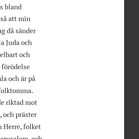
as bland
 så att min
jag då sänder
la Juda och
elbart och
 förödelse
åla och är på


s folktomma.
de riktad mot
 och präster
 Herre, folket
Jerusalem, och