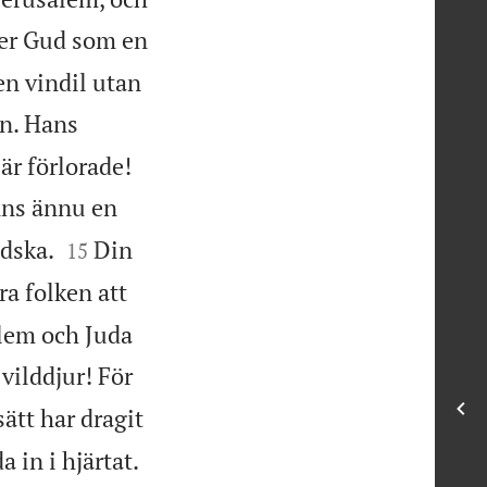
er Gud som en
en vindil utan
ln. Hans


är förlorade!
inns ännu en


ndska.
Din
15
ra folken att
alem och Juda
vilddjur! För
ätt har dragit

 in i hjärtat.