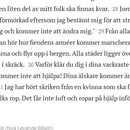


 liten del av mitt folk ska finnas kvar.
Jor
28
förmörkad eftersom jag bestämt mig för att stra


g och kommer inte att ändra mig."
Från alla
29
man hör hur fiendens arméer kommer marschera
na och flyr upp i bergen. Alla städer ligger ö


 i skräck.
Varför klär du dig i dina vackraste
30
ommer inte att hjälpa! Dina älskare kommer än


Jag har hört skriken från en kvinna som ska f
31
lks rop. Det får inte luft och ropar på hjälp inf
le (Nya Levande Bibeln)