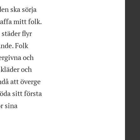
den ska sörja
ffa mitt folk.
 städer flyr
nde. Folk
vergivna och
 kläder och
då att överge
öda sitt första
ör sina