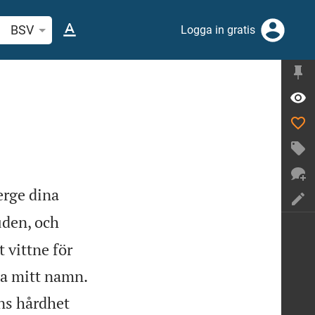
k bibelvers eller ord
BSV
Logga in gratis
erge dina
uden, och
t vittne för


ga mitt namn.
ans hårdhet