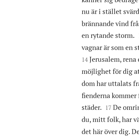
nu är i stället svär
brännande vind från
en rytande storm.
vagnar är som en st
Jerusalem, rena 
14
möjlighet för dig a
dom har uttalats f
fienderna kommer f


städer.
De omrin
17
du, mitt folk, har 
det här över dig. D