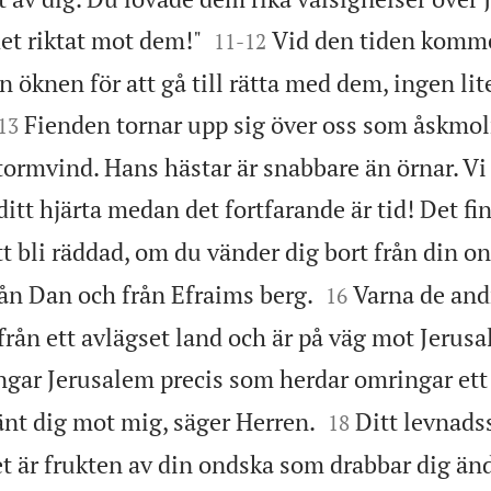


det riktat mot dem!"
Vid den tiden komm
11
-
12
 öknen för att gå till rätta med dem, ingen lit


Fienden tornar upp sig över oss som åskmo
13
ormvind. Hans hästar är snabbare än örnar. Vi 
ditt hjärta medan det fortfarande är tid! Det f
tt bli räddad, om du vänder dig bort från din o


rån Dan och från Efraims berg.
Varna de and
16
rån ett avlägset land och är på väg mot Jerus
gar Jerusalem precis som herdar omringar ett 


vänt dig mot mig, säger Herren.
Ditt levnadss
18
et är frukten av din ondska som drabbar dig ända