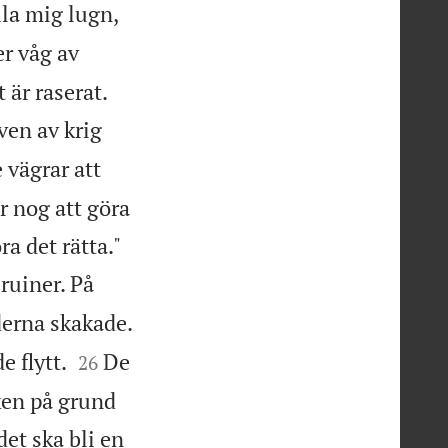
lla mig lugn,
er våg av


t är raserat.
ven av krig
 vägrar att
r nog att göra


ra det rätta."
 ruiner. På

derna skakade.


e flytt.
De
26
ken på grund
det ska bli en