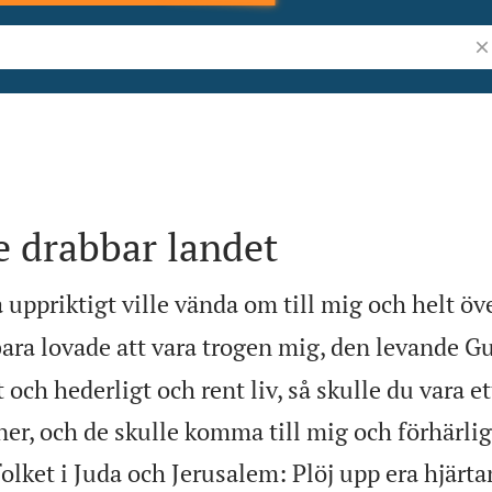
Sö
e drabbar landet
a uppriktigt ville vända om till mig och helt öv
ara lovade att vara trogen mig, den levande G
t och hederligt och rent liv, så skulle du vara et
ner, och de skulle komma till mig och förhärli
folket i Juda och Jerusalem: Plöj upp era hjärt