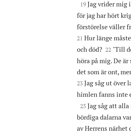

Jag vrider mig i
19
för jag har hört kr
förstörelse väller fr
Hur länge måste 
21


och död?
"Till 
22
höra på mig. De är 
det som är ont, men 
Jag såg ut över l
23
himlen fanns inte e

Jag såg att all
25
bördiga dalarna va
av Herrens närhet 