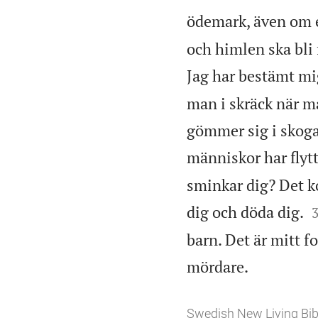
ödemark, även om en
och himlen ska bli 
Jag har bestämt mi
man i skräck när 
gömmer sig i skogar
människor har flytt
sminkar dig? Det k
dig och döda dig.
barn. Det är mitt fo

mördare.
Swedish New Living Bib