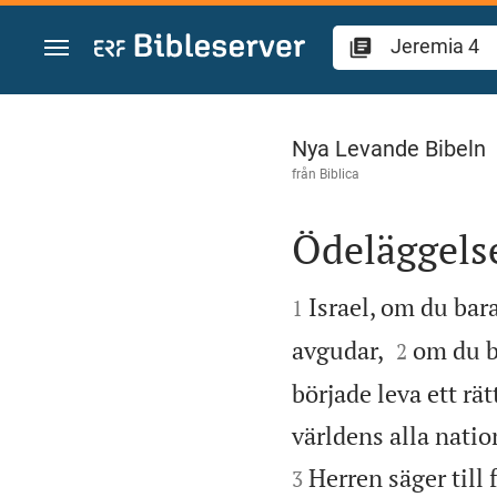
Hoppa till innehåll
Jeremia 4
Nya Levande Bibeln
från
Biblica
Ödeläggels


Israel, om du bar
1


avgudar,
om du b
2
började leva ett rät
världens alla natio
Herren säger till 
3