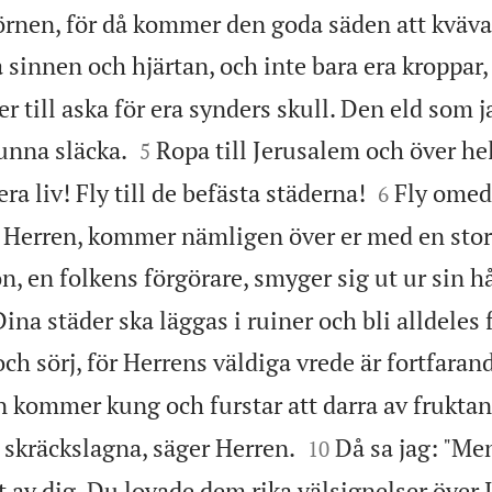
törnen, för då kommer den goda säden att kväv
 sinnen och hjärtan, och inte bara era kroppar,
er till aska för era synders skull. Den eld som 


unna släcka.
Ropa till Jerusalem och över he
5


era liv! Fly till de befästa städerna!
Fly omed
6
g, Herren, kommer nämligen över er med en stor
on, en folkens förgörare, smyger sig ut ur sin h
Dina städer ska läggas i ruiner och bli alldele
och sörj, för Herrens väldiga vrede är fortfaran
 kommer kung och furstar att darra av fruktan,


å skräckslagna, säger Herren.
Då sa jag: "Men
10
 av dig. Du lovade dem rika välsignelser över 