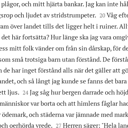
 plågor, och mitt hjärta bankar. Jag kan inte hå


igsrop och ljudet av stridstrumpeter.
Våg eft
20
am över landet tills det ligger helt i ruiner. All
det här fortsätta? Hur länge ska jag vara omgi
dess mitt folk vänder om från sin dårskap, för de
som små trotsiga barn utan förstånd. De förstå
de har inget förstånd alls när det gäller att gö
andet, och så långt jag kunde se fanns det bara


tt ljus.
Jag såg hur bergen darrade och höj
24
a människor var borta och att himlens fåglar had
r ödemark, och städerna var jämnade med mar


och oerhörda vrede.
Herren säger: "Hela lan
27