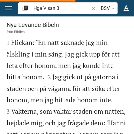
Hoppa till innehåll
Sök bibelvers eller o
BSV
Hga Visan 3
Nya Levande Bibeln
från
Biblica

Flickan: "En natt saknade jag min
1
älskling i min säng. Jag gick upp för att
leta efter honom, men jag kunde inte


hitta honom.
Jag gick ut på gatorna i
2
staden och på vägarna för att söka efter


honom, men jag hittade honom inte.
Vakterna, som vaktar staden om natten,
3
hejdade mig, och jag frågade dem: 'Har ni