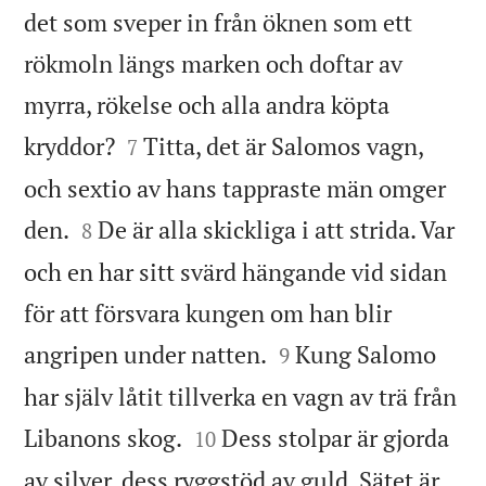
det som sveper in från öknen som ett
rökmoln längs marken och doftar av
myrra, rökelse och alla andra köpta


kryddor?
Titta, det är Salomos vagn,
7
och sextio av hans tappraste män omger


den.
De är alla skickliga i att strida. Var
8
och en har sitt svärd hängande vid sidan
för att försvara kungen om han blir


angripen under natten.
Kung Salomo
9
har själv låtit tillverka en vagn av trä från


Libanons skog.
Dess stolpar är gjorda
10
av silver, dess ryggstöd av guld. Sätet är