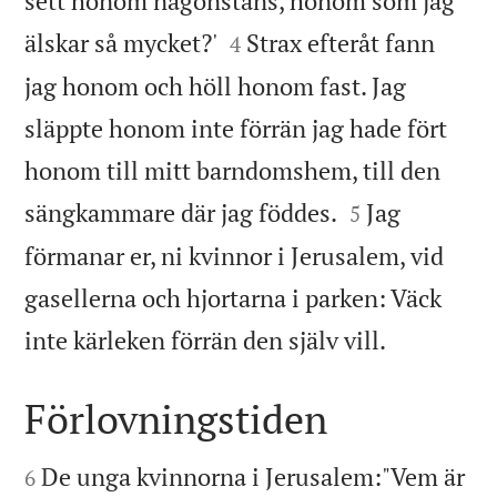
sett honom någonstans, honom som jag


älskar så mycket?'
Strax efteråt fann
4
jag honom och höll honom fast. Jag
släppte honom inte förrän jag hade fört
honom till mitt barndomshem, till den


sängkammare där jag föddes.
Jag
5
förmanar er, ni kvinnor i Jerusalem, vid
gasellerna och hjortarna i parken: Väck

inte kärleken förrän den själv vill.
Förlovningstiden


De unga kvinnorna i Jerusalem:"Vem är
6