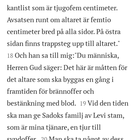
kantlist som är tjugofem centimeter.
Avsatsen runt om altaret är femtio
centimeter bred på alla sidor. På östra


sidan finns trappsteg upp till altaret."
Och han sa till mig:"Du människa,
18
Herren Gud säger: Det här är måtten för
det altare som ska byggas en gång i
framtiden för brännoffer och


bestänkning med blod.
Vid den tiden
19
ska man ge Sadoks familj av Levi stam,
som är mina tjänare, en tjur till


syndoffer.
Man ska ta något av dess
20