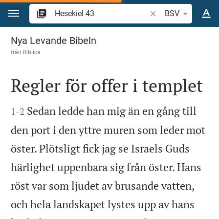
Hoppa till innehåll
Sök bibelvers eller o
BSV
Hesekiel 43
Nya Levande Bibeln
från
Biblica
Regler för offer i templet


Sedan ledde han mig än en gång till
1
-
2
den port i den yttre muren som leder mot
öster. Plötsligt fick jag se Israels Guds
härlighet uppenbara sig från öster. Hans
röst var som ljudet av brusande vatten,
och hela landskapet lystes upp av hans