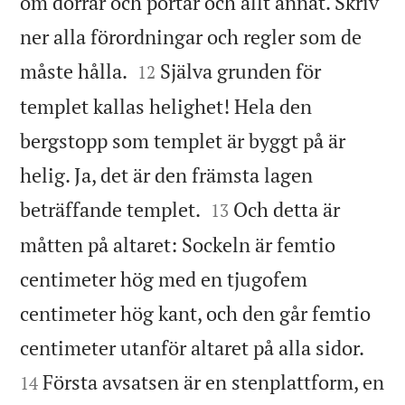
om dörrar och portar och allt annat. Skriv
ner alla förordningar och regler som de


måste hålla.
Själva grunden för
12
templet kallas helighet! Hela den
bergstopp som templet är byggt på är
helig. Ja, det är den främsta lagen


beträffande templet.
Och detta är
13
måtten på altaret: Sockeln är femtio
centimeter hög med en tjugofem
centimeter hög kant, och den går femtio


centimeter utanför altaret på alla sidor.
Första avsatsen är en stenplattform, en
14