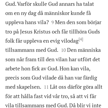
Gud. Varför skulle Gud annars ha talat
om en ny dag då människor kunde få


uppleva hans vila?
Men den som börjar
9
tro på Jesus Kristus och får tillhöra Guds
[4]
folk får uppleva en evig vilodag


tillsammans med Gud.
Den människa
10
som når fram till den vilan har utfört det
arbete hon fick av Gud. Hon kan vila,
precis som Gud vilade då han var färdig


med skapelsen.
Låt oss därför göra allt
11
för att hålla fast vid vår tro, så att vi får
vila tillsammans med Gud. Då blir vi inte