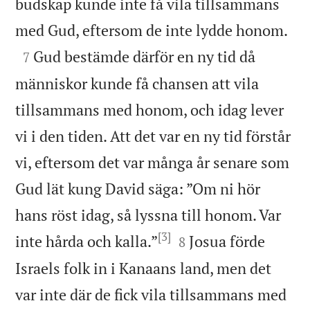
budskap kunde inte få vila tillsammans

med Gud, eftersom de inte lydde honom.

Gud bestämde därför en ny tid då
7
människor kunde få chansen att vila
tillsammans med honom, och idag lever
vi i den tiden. Att det var en ny tid förstår
vi, eftersom det var många år senare som
Gud lät kung David säga: ”Om ni hör
hans röst idag, så lyssna till honom. Var
[3]


inte hårda och kalla.”
Josua förde
8
Israels folk in i Kanaans land, men det
var inte där de fick vila tillsammans med