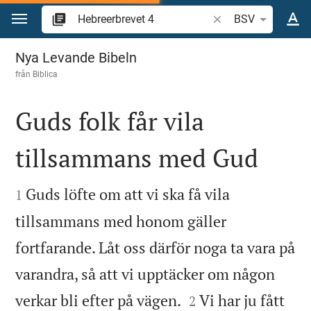
Hoppa till innehåll
Sök bibelvers eller o
BSV
Hebreerbrevet 4
Nya Levande Bibeln
från
Biblica
Guds folk får vila
tillsammans med Gud


Guds löfte om att vi ska få vila
1
tillsammans med honom gäller
fortfarande. Låt oss därför noga ta vara på
varandra, så att vi upptäcker om någon


verkar bli efter på vägen.
Vi har ju fått
2