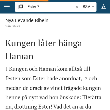
Hoppa till innehåll
Sök bibelvers eller o
BSV
Ester 7
Nya Levande Bibeln
från
Biblica
Kungen låter hänga
Haman


Kungen och Haman kom alltså till
1


festen som Ester hade anordnat,
och
2
medan de drack av vinet frågade kungen
henne på nytt vad hon önskade: "Berätta
nu, drottning Ester! Vad det än är du