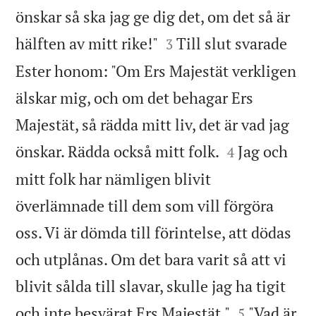
önskar så ska jag ge dig det, om det så är


hälften av mitt rike!"
Till slut svarade
3
Ester honom: "Om Ers Majestät verkligen
älskar mig, och om det behagar Ers
Majestät, så rädda mitt liv, det är vad jag


önskar. Rädda också mitt folk.
Jag och
4
mitt folk har nämligen blivit
överlämnade till dem som vill förgöra
oss. Vi är dömda till förintelse, att dödas
och utplånas. Om det bara varit så att vi
blivit sålda till slavar, skulle jag ha tigit


och inte besvärat Ers Majestät."
"Vad är
5