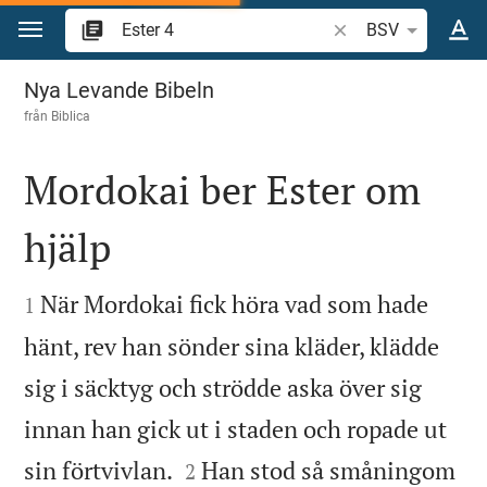
Hoppa till innehåll
Sök bibelvers eller o
BSV
Ester 4
Nya Levande Bibeln
från
Biblica
Mordokai ber Ester om
hjälp


När Mordokai fick höra vad som hade
1
hänt, rev han sönder sina kläder, klädde
sig i säcktyg och strödde aska över sig
innan han gick ut i staden och ropade ut


sin förtvivlan.
Han stod så småningom
2