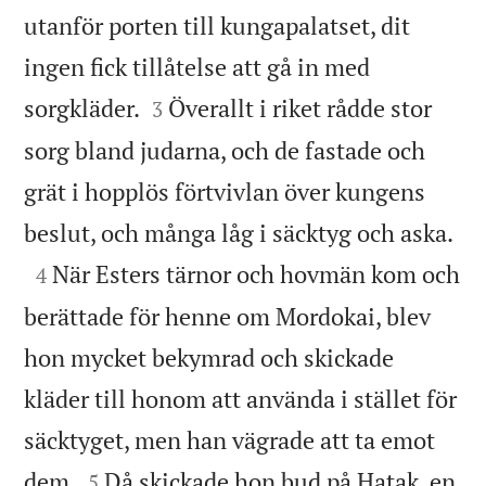
utanför porten till kungapalatset, dit
ingen fick tillåtelse att gå in med


sorgkläder.
Överallt i riket rådde stor
3
sorg bland judarna, och de fastade och
grät i hopplös förtvivlan över kungens

beslut, och många låg i säcktyg och aska.

När Esters tärnor och hovmän kom och
4
berättade för henne om Mordokai, blev
hon mycket bekymrad och skickade
kläder till honom att använda i stället för
säcktyget, men han vägrade att ta emot


dem.
Då skickade hon bud på Hatak, en
5