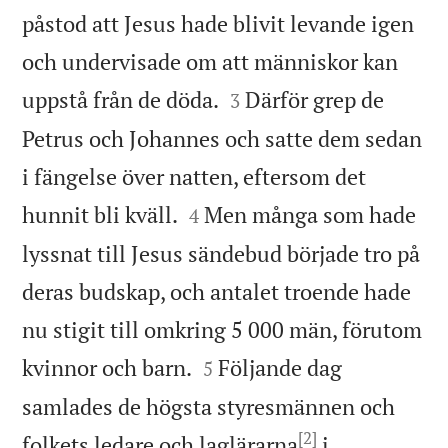
påstod att Jesus hade blivit levande igen
och undervisade om att människor kan


uppstå från de döda.
Därför grep de
3
Petrus och Johannes och satte dem sedan
i fängelse över natten, eftersom det


hunnit bli kväll.
Men många som hade
4
lyssnat till Jesus sändebud började tro på
deras budskap, och antalet troende hade
nu stigit till omkring 5 000 män, förutom


kvinnor och barn.
Följande dag
5
samlades de högsta styresmännen och
[2]
folkets ledare och laglärarna
i