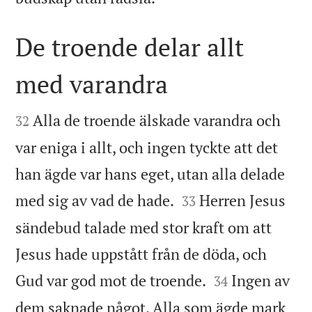
De troende delar allt
med varandra


Alla de troende älskade varandra och
32
var eniga i allt, och ingen tyckte att det
han ägde var hans eget, utan alla delade


med sig av vad de hade.
Herren Jesus
33
sändebud talade med stor kraft om att
Jesus hade uppstått från de döda, och


Gud var god mot de troende.
Ingen av
34
dem saknade något. Alla som ägde mark