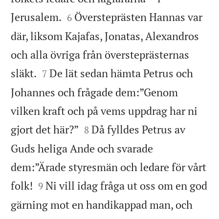


Jerusalem.
Översteprästen Hannas var
6
där, liksom Kajafas, Jonatas, Alexandros
och alla övriga från översteprästernas


släkt.
De lät sedan hämta Petrus och
7
Johannes och frågade dem:”Genom
vilken kraft och på vems uppdrag har ni


gjort det här?”
Då fylldes Petrus av
8
Guds heliga Ande och svarade
dem:”Ärade styresmän och ledare för vårt


folk!
Ni vill idag fråga ut oss om en god
9
gärning mot en handikappad man, och