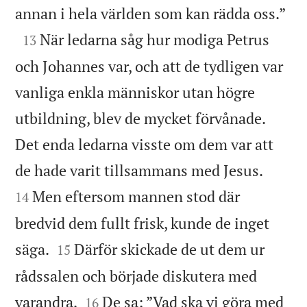

annan i hela världen som kan rädda oss.”

När ledarna såg hur modiga Petrus
13
och Johannes var, och att de tydligen var
vanliga enkla människor utan högre
utbildning, blev de mycket förvånade.
Det enda ledarna visste om dem var att


de hade varit tillsammans med Jesus.
Men eftersom mannen stod där
14
bredvid dem fullt frisk, kunde de inget


säga.
Därför skickade de ut dem ur
15
rådssalen och började diskutera med


varandra.
De sa: ”Vad ska vi göra med
16