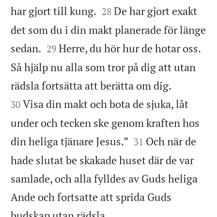


har gjort till kung.
De har gjort exakt
28
det som du i din makt planerade för länge


sedan.
Herre, du hör hur de hotar oss.
29
Så hjälp nu alla som tror på dig att utan


rädsla fortsätta att berätta om dig.
Visa din makt och bota de sjuka, låt
30
under och tecken ske genom kraften hos


din heliga tjänare Jesus.”
Och när de
31
hade slutat be skakade huset där de var
samlade, och alla fylldes av Guds heliga
Ande och fortsatte att sprida Guds

budskap utan rädsla.