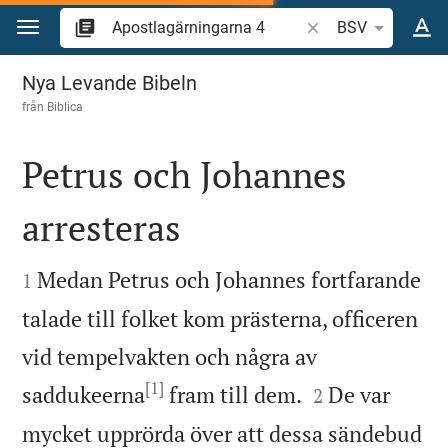
Hoppa till innehåll
Sök bibelvers eller o
BSV
Apostlagärningarna 4
Nya Levande Bibeln
från
Biblica
Petrus och Johannes
arresteras


Medan Petrus och Johannes fortfarande
1
talade till folket kom prästerna, officeren
vid tempelvakten och några av
[1]


saddukeerna
fram till dem.
De var
2
mycket upprörda över att dessa sändebud