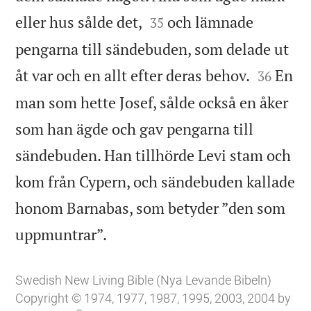


eller hus sålde det,
och lämnade
35
pengarna till sändebuden, som delade ut


åt var och en allt efter deras behov.
En
36
man som hette Josef, sålde också en åker
som han ägde och gav pengarna till
sändebuden. Han tillhörde Levi stam och
kom från Cypern, och sändebuden kallade
honom Barnabas, som betyder ”den som

uppmuntrar”.
Swedish New Living Bible (Nya Levande Bibeln)
Copyright © 1974, 1977, 1987, 1995, 2003, 2004 by