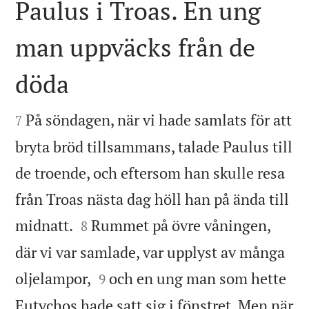
Paulus i Troas. En ung
man uppväcks från de
döda


På söndagen, när vi hade samlats för att
7
bryta bröd tillsammans, talade Paulus till
de troende, och eftersom han skulle resa
från Troas nästa dag höll han på ända till


midnatt.
Rummet på övre våningen,
8
där vi var samlade, var upplyst av många


oljelampor,
och en ung man som hette
9
Eutychos hade satt sig i fönstret. Men när