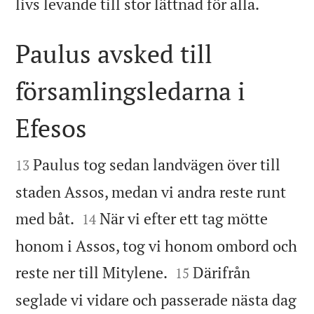

livs levande till stor lättnad för alla.
Paulus avsked till
församlingsledarna i
Efesos


Paulus tog sedan landvägen över till
13
staden Assos, medan vi andra reste runt


med båt.
När vi efter ett tag mötte
14
honom i Assos, tog vi honom ombord och


reste ner till Mitylene.
Därifrån
15
seglade vi vidare och passerade nästa dag