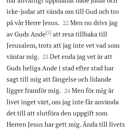
har allvarligt uppmanat både judar och
icke-judar att vända om till Gud och tro


på vår Herre Jesus.
Men nu drivs jag
22
[5]
av Guds Ande
att resa tillbaka till
Jerusalem, trots att jag inte vet vad som


väntar mig.
Det enda jag vet är att
23
Guds heliga Ande i stad efter stad har
sagt till mig att fängelse och lidande


ligger framför mig.
Men för mig är
24
livet inget värt, om jag inte får använda
det till att slutföra den uppgift som
Herren Jesus har gett mig. Ända till livets