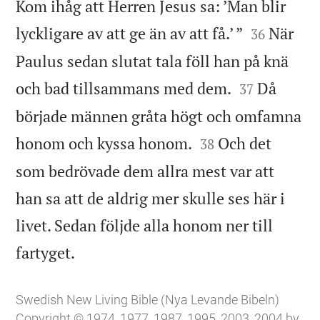
Kom ihåg att Herren Jesus sa: ’Man blir


lyckligare av att ge än av att få.’ ”
När
36
Paulus sedan slutat tala föll han på knä


och bad tillsammans med dem.
Då
37
började männen gråta högt och omfamna


honom och kyssa honom.
Och det
38
som bedrövade dem allra mest var att
han sa att de aldrig mer skulle ses här i
livet. Sedan följde alla honom ner till

fartyget.
Swedish New Living Bible (Nya Levande Bibeln)
Copyright © 1974, 1977, 1987, 1995, 2003, 2004 by