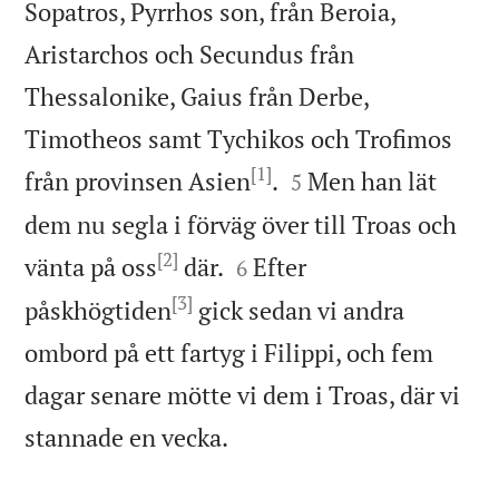
Sopatros, Pyrrhos son, från Beroia,
Aristarchos och Secundus från
Thessalonike, Gaius från Derbe,
Timotheos samt Tychikos och Trofimos
[1]


från provinsen Asien
.
Men han lät
5
dem nu segla i förväg över till Troas och
[2]


vänta på oss
där.
Efter
6
[3]
påskhögtiden
gick sedan vi andra
ombord på ett fartyg i Filippi, och fem
dagar senare mötte vi dem i Troas, där vi

stannade en vecka.