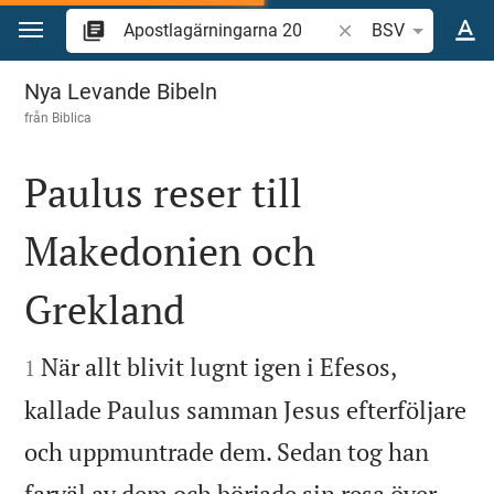
Hoppa till innehåll
Sök bibelvers eller o
BSV
Apostlagärningarna 20
Nya Levande Bibeln
från
Biblica
Paulus reser till
Makedonien och
Grekland


När allt blivit lugnt igen i Efesos,
1
kallade Paulus samman Jesus efterföljare
och uppmuntrade dem. Sedan tog han
farväl av dem och började sin resa över