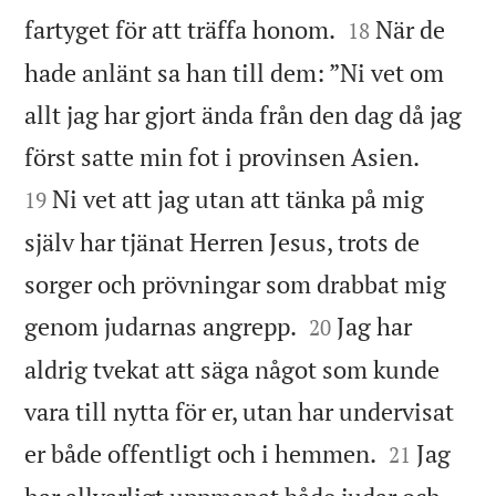


fartyget för att träffa honom.
När de
18
hade anlänt sa han till dem: ”Ni vet om
allt jag har gjort ända från den dag då jag


först satte min fot i provinsen Asien.
Ni vet att jag utan att tänka på mig
19
själv har tjänat Herren Jesus, trots de
sorger och prövningar som drabbat mig


genom judarnas angrepp.
Jag har
20
aldrig tvekat att säga något som kunde
vara till nytta för er, utan har undervisat


er både offentligt och i hemmen.
Jag
21