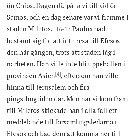
ön Chios. Dagen därpå la vi till vid ön
Samos, och en dag senare var vi framme i


staden Miletos.
Paulus hade
16
-
17
bestämt sig för att inte resa till Efesos
den här gången, trots att staden låg i
närheten. Han ville inte bli uppehållen i
[4]
provinsen Asien
, eftersom han ville
hinna till Jerusalem och fira
pingsthögtiden där. Men när vi kom fram
till Miletos skickade han i alla fall ett
meddelande till församlingsledarna i
Efesos och bad dem att komma ner till