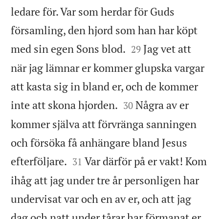
ledare för. Var som herdar för Guds
församling, den hjord som han har köpt


med sin egen Sons blod.
Jag vet att
29
när jag lämnar er kommer glupska vargar
att kasta sig in bland er, och de kommer


inte att skona hjorden.
Några av er
30
kommer själva att förvränga sanningen
och försöka få anhängare bland Jesus


efterföljare.
Var därför på er vakt! Kom
31
ihåg att jag under tre år personligen har
undervisat var och en av er, och att jag

dag och natt under tårar har förmanat er.