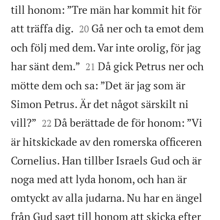
till honom: ”Tre män har kommit hit för


att träffa dig.
Gå ner och ta emot dem
20
och följ med dem. Var inte orolig, för jag


har sänt dem.”
Då gick Petrus ner och
21
mötte dem och sa: ”Det är jag som är
Simon Petrus. Är det något särskilt ni


vill?”
Då berättade de för honom: ”Vi
22
är hitskickade av den romerska officeren
Cornelius. Han tillber Israels Gud och är
noga med att lyda honom, och han är
omtyckt av alla judarna. Nu har en ängel
från Gud sagt till honom att skicka efter