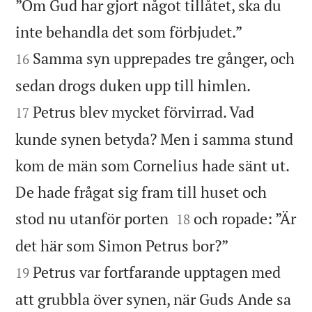
”Om Gud har gjort något tillåtet, ska du


inte behandla det som förbjudet.”
Samma syn upprepades tre gånger, och
16


sedan drogs duken upp till himlen.
Petrus blev mycket förvirrad. Vad
17
kunde synen betyda? Men i samma stund
kom de män som Cornelius hade sänt ut.
De hade frågat sig fram till huset och


stod nu utanför porten
och ropade: ”Är
18


det här som Simon Petrus bor?”
Petrus var fortfarande upptagen med
19
att grubbla över synen, när Guds Ande sa