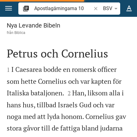
Hoppa till innehåll
Sök bibelvers eller o
BSV
Apostlagärningarna 10
Nya Levande Bibeln
från
Biblica
Petrus och Cornelius


I Caesarea bodde en romersk officer
1
som hette Cornelius och var kapten för


Italiska bataljonen.
Han, liksom alla i
2
hans hus, tillbad Israels Gud och var
noga med att lyda honom. Cornelius gav
stora gåvor till de fattiga bland judarna