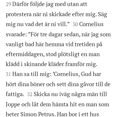
Därför följde jag med utan att
29
protestera när ni skickade efter mig. Säg


mig nu vad det är ni vill.”
Cornelius
30
svarade: ”För tre dagar sedan, när jag som
vanligt bad här hemma vid tretiden på
eftermiddagen, stod plötsligt en man


klädd i skinande kläder framför mig.
Han sa till mig: ’Cornelius, Gud har
31
hört dina böner och sett dina gåvor till de


fattiga.
Skicka nu iväg några män till
32
Joppe och låt dem hämta hit en man som
heter Simon Petrus. Han bor i ett hus