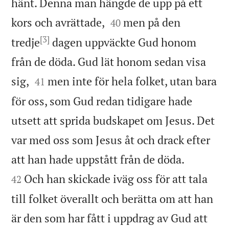
hänt. Denna man hängde de upp på ett


kors och avrättade,
men på den
40
[3]
tredje
dagen uppväckte Gud honom
från de döda. Gud lät honom sedan visa


sig,
men inte för hela folket, utan bara
41
för oss, som Gud redan tidigare hade
utsett att sprida budskapet om Jesus. Det
var med oss som Jesus åt och drack efter


att han hade uppstått från de döda.
Och han skickade iväg oss för att tala
42
till folket överallt och berätta om att han
är den som har fått i uppdrag av Gud att