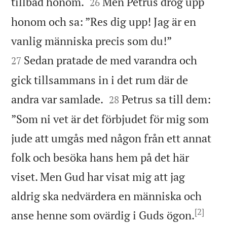


tillbad honom.
Men Petrus drog upp
26
honom och sa: ”Res dig upp! Jag är en


vanlig människa precis som du!”
Sedan pratade de med varandra och
27
gick tillsammans in i det rum där de


andra var samlade.
Petrus sa till dem:
28
”Som ni vet är det förbjudet för mig som
jude att umgås med någon från ett annat
folk och besöka hans hem på det här
viset. Men Gud har visat mig att jag
aldrig ska nedvärdera en människa och
[2]


anse henne som ovärdig i Guds ögon.