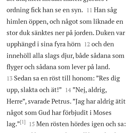


ordning fick han se en syn.
Han såg
11
himlen öppen, och något som liknade en
stor duk sänktes ner på jorden. Duken var


upphängd i sina fyra hörn
och den
12
innehöll alla slags djur, både sådana som


flyger och sådana som lever på land.
Sedan sa en röst till honom: ”Res dig
13


upp, slakta och ät!”
”Nej, aldrig,
14
Herre”, svarade Petrus. ”Jag har aldrig ätit
något som Gud har förbjudit i Moses
[1]


lag.”
Men rösten hördes igen och sa:
15