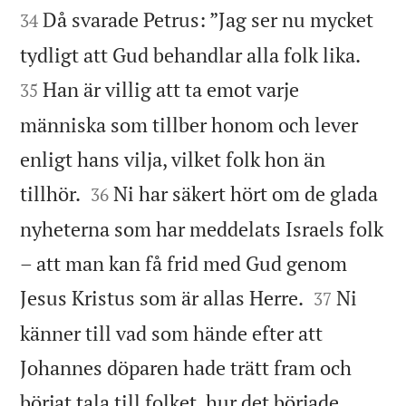


Då svarade Petrus: ”Jag ser nu mycket
34


tydligt att Gud behandlar alla folk lika.
Han är villig att ta emot varje
35
människa som tillber honom och lever
enligt hans vilja, vilket folk hon än


tillhör.
Ni har säkert hört om de glada
36
nyheterna som har meddelats Israels folk
– att man kan få frid med Gud genom


Jesus Kristus som är allas Herre.
Ni
37
känner till vad som hände efter att
Johannes döparen hade trätt fram och
börjat tala till folket, hur det började