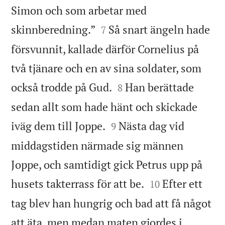
Simon och som arbetar med


skinnberedning.”
Så snart ängeln hade
7
försvunnit, kallade därför Cornelius på
två tjänare och en av sina soldater, som


också trodde på Gud.
Han berättade
8
sedan allt som hade hänt och skickade


iväg dem till Joppe.
Nästa dag vid
9
middagstiden närmade sig männen
Joppe, och samtidigt gick Petrus upp på


husets takterrass för att be.
Efter ett
10
tag blev han hungrig och bad att få något
att äta, men medan maten gjordes i