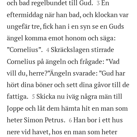


och bad regelbundet till Gud.
En
3
eftermiddag när han bad, och klockan var
ungefär tre, fick han i en syn se en Guds
ängel komma emot honom och säga:


”Cornelius”.
Skräckslagen stirrade
4
Cornelius på ängeln och frågade: ”Vad
vill du, herre?”Ängeln svarade: ”Gud har
hört dina böner och sett dina gåvor till de


fattiga.
Skicka nu iväg några män till
5
Joppe och låt dem hämta hit en man som


heter Simon Petrus.
Han bor i ett hus
6
nere vid havet, hos en man som heter