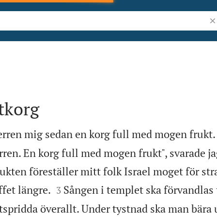
Sö
ktkorg
erren mig sedan en korg full med mogen frukt.
ren. En korg full med mogen frukt", svarade ja
ukten föreställer mitt folk Israel moget för stra


ffet längre.
Sången i templet ska förvandlas t
3
tspridda överallt. Under tystnad ska man bära