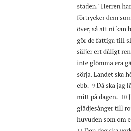
staden." Herren har
förtrycker dem som
över, så att ni kan 
gör de fattiga till 
säljer ert dåligt re
inte glömma era gä
sörja. Landet ska h


ebb.
Då ska jag l
9


mitt på dagen.
10
glädjesånger till ro
huvuden som om er 
Den dag ska ver
11