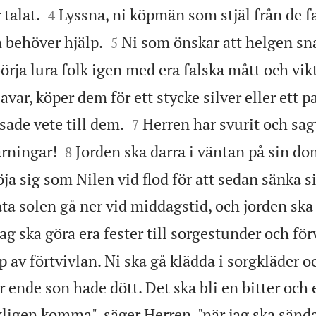


 talat.
Lyssna, ni köpmän som stjäl från de f
4


 behöver hjälp.
Ni som önskar att helgen sna
5
börja lura folk igen med era falska mått och vikt
slavar, köper dem för ett stycke silver eller ett p


nsade vete till dem.
Herren har svurit och sagt
7


rningar!
Jorden ska darra i väntan på sin dom
8
öja sig som Nilen vid flod för att sedan sänka s
åta solen gå ner vid middagstid, och jorden ska
Jag ska göra era fester till sorgestunder och fö
p av förtvivlan. Ni ska gå klädda i sorgkläder o
ende son hade dött. Det ska bli en bitter och 
kligen komma", säger Herren, "när jag ska sän