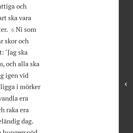
attiga och
rt ska vara


er.
Ni som
6
ar skor och
: "Jag ska
, och alla ska
ig igen vid
 ligga i mörker
rvandla era
ch raka era


eländig dag.
da hungersnöd