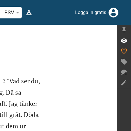
k bibelvers eller ord
BSV
Logga in gratis


"Vad ser du,
2
g. Då sa
ff. Jag tänker
ill gråt. Döda
 ut dem ur