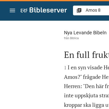
Hoppa till innehåll
Amos 8
Nya Levande Bibeln
från
Biblica
En full fru


I en syn visade H
1
Amos?" frågade Her
Herren: "Den här fr
inte uppskjuta stra
kroppar ska ligga u