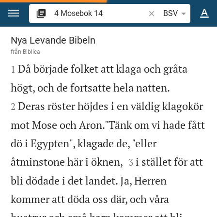
Hoppa till innehåll
Sök bibelvers eller o
BSV
4 Mosebok 14
Nya Levande Bibeln
från
Biblica

Då började folket att klaga och gråta
1


högt, och de fortsatte hela natten.
Deras röster höjdes i en väldig klagokör
2
mot Mose och Aron."Tänk om vi hade fått
dö i Egypten", klagade de, "eller


åtminstone här i öknen,
i stället för att
3
bli dödade i det landet. Ja, Herren
kommer att döda oss där, och våra