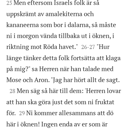
Men eftersom Israels folk är så
25
uppskrämt av amalekiterna och
kananeerna som bor i dalarna, så måste
ni i morgon vända tillbaka ut i öknen, i


riktning mot Röda havet."
"Hur
26
-
27
länge tänker detta folk fortsätta att klaga
på mig?" sa Herren när han talade med

Mose och Aron. "Jag har hört allt de sagt.

Men säg så här till dem: 'Herren lovar
28
att han ska göra just det som ni fruktat


för.
Ni kommer allesammans att dö
29
här i öknen! Ingen enda av er som är