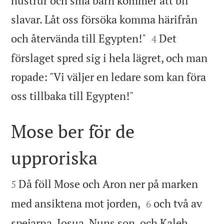
hustrur och små barn kommer att bli
slavar. Låt oss försöka komma härifrån


och återvända till Egypten!"
Det
4
förslaget spred sig i hela lägret, och man
ropade: "Vi väljer en ledare som kan föra

oss tillbaka till Egypten!"
Mose ber för de
upproriska


Då föll Mose och Aron ner på marken
5


med ansiktena mot jorden,
och två av
6
spejarna, Josua, Nuns son, och Kaleb,