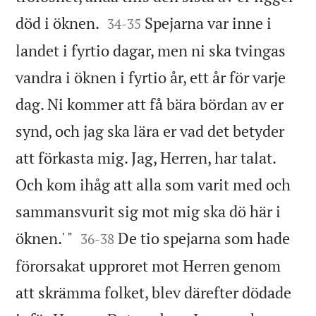


död i öknen.
Spejarna var inne i
34
-
35
landet i fyrtio dagar, men ni ska tvingas
vandra i öknen i fyrtio år, ett år för varje
dag. Ni kommer att få bära bördan av er
synd, och jag ska lära er vad det betyder
att förkasta mig. Jag, Herren, har talat.
Och kom ihåg att alla som varit med och
sammansvurit sig mot mig ska dö här i


öknen.' "
De tio spejarna som hade
36
-
38
förorsakat upproret mot Herren genom
att skrämma folket, blev därefter dödade