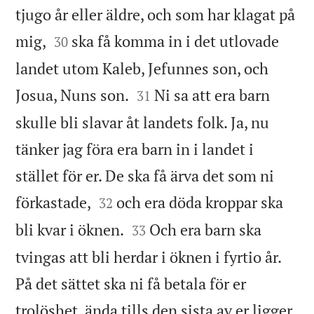
tjugo år eller äldre, och som har klagat på


mig,
ska få komma in i det utlovade
30
landet utom Kaleb, Jefunnes son, och


Josua, Nuns son.
Ni sa att era barn
31
skulle bli slavar åt landets folk. Ja, nu
tänker jag föra era barn in i landet i
stället för er. De ska få ärva det som ni


förkastade,
och era döda kroppar ska
32


bli kvar i öknen.
Och era barn ska
33
tvingas att bli herdar i öknen i fyrtio år.
På det sättet ska ni få betala för er
trolöshet, ända tills den sista av er ligger