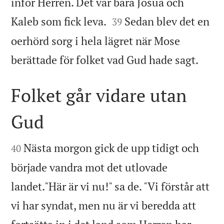
inför Herren. Det var bara Josua och


Kaleb som fick leva.
Sedan blev det en
39
oerhörd sorg i hela lägret när Mose

berättade för folket vad Gud hade sagt.
Folket går vidare utan
Gud


Nästa morgon gick de upp tidigt och
40
började vandra mot det utlovade
landet."Här är vi nu!" sa de. "Vi förstår att
vi har syndat, men nu är vi beredda att