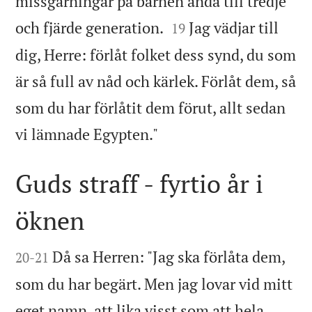
missgärningar på barnen ända till tredje


och fjärde generation.
Jag vädjar till
19
dig, Herre: förlåt folket dess synd, du som
är så full av nåd och kärlek. Förlåt dem, så
som du har förlåtit dem förut, allt sedan

vi lämnade Egypten."
Guds straff - fyrtio år i
öknen


Då sa Herren: "Jag ska förlåta dem,
20
-
21
som du har begärt. Men jag lovar vid mitt
eget namn, att lika visst som att hela