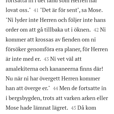
fortsätta in i det land som Herren har


lovat oss."
"Det är för sent", sa Mose.
41
"Ni lyder inte Herren och följer inte hans


order om att gå tillbaka ut i öknen.
Ni
42
kommer att krossas av fienden om ni
försöker genomföra era planer, för Herren


är inte med er.
Ni vet väl att
43
amalekiterna och kananeerna finns där!
Nu när ni har övergett Herren kommer


han att överge er."
Men de fortsatte in
44
i bergsbygden, trots att varken arken eller


Mose hade lämnat lägret.
Då kom
45