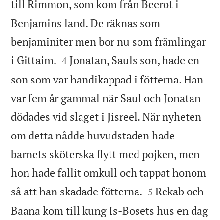
till Rimmon, som kom från Beerot i
Benjamins land. De räknas som
benjaminiter men bor nu som främlingar


i Gittaim.
Jonatan, Sauls son, hade en
4
son som var handikappad i fötterna. Han
var fem år gammal när Saul och Jonatan
dödades vid slaget i Jisreel. När nyheten
om detta nådde huvudstaden hade
barnets sköterska flytt med pojken, men
hon hade fallit omkull och tappat honom


så att han skadade fötterna.
Rekab och
5
Baana kom till kung Is-Bosets hus en dag