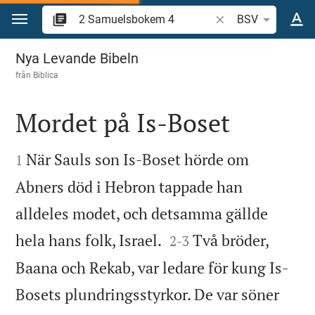
Hoppa till innehåll
Sök bibelvers eller o
BSV
2 Samuelsbokem 4
Nya Levande Bibeln
från
Biblica
Mordet på Is-Boset


När Sauls son Is-Boset hörde om
1
Abners död i Hebron tappade han
alldeles modet, och detsamma gällde


hela hans folk, Israel.
Två bröder,
2
-
3
Baana och Rekab, var ledare för kung Is-
Bosets plundringsstyrkor. De var söner