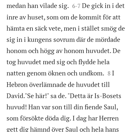


medan han vilade sig.
De gick in i det
6
-
7
inre av huset, som om de kommit för att
hämta en säck vete, men i stället smög de
sig in i kungens sovrum där de mördade
honom och högg av honom huvudet. De
tog huvudet med sig och flydde hela


natten genom öknen och undkom.
I
8
Hebron överlämnade de huvudet till
David."Se här!" sa de. "Detta är Is-Bosets
huvud! Han var son till din fiende Saul,
som försökte döda dig. I dag har Herren
gett dig hämnd över Saul och hela hans