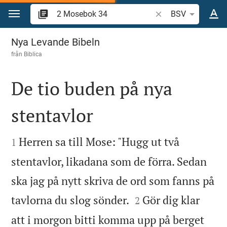
Hoppa till innehåll
Sök bibelvers eller o
BSV
2 Mosebok 34
Nya Levande Bibeln
från
Biblica
De tio buden på nya
stentavlor


Herren sa till Mose: "Hugg ut två
1
stentavlor, likadana som de förra. Sedan
ska jag på nytt skriva de ord som fanns på


tavlorna du slog sönder.
Gör dig klar
2
att i morgon bitti komma upp på berget