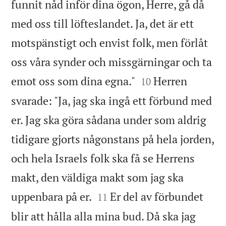
funnit nåd inför dina ögon, Herre, gå då
med oss till löfteslandet. Ja, det är ett
motspänstigt och envist folk, men förlåt
oss våra synder och missgärningar och ta


emot oss som dina egna."
Herren
10
svarade: "Ja, jag ska ingå ett förbund med
er. Jag ska göra sådana under som aldrig
tidigare gjorts någonstans på hela jorden,
och hela Israels folk ska få se Herrens
makt, den väldiga makt som jag ska


uppenbara på er.
Er del av förbundet
11
blir att hålla alla mina bud. Då ska jag