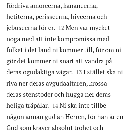
fördriva amoreerna, kananeerna,
hetiterna, perisseerna, hiveerna och


jebuseerna för er.
Men var mycket
12
noga med att inte kompromissa med
folket i det land ni kommer till, för om ni
gör det kommer ni snart att vandra på


deras ogudaktiga vägar.
I stället ska ni
13
riva ner deras avgudaaltaren, krossa
deras stenstoder och hugga ner deras


heliga träpålar.
Ni ska inte tillbe
14
någon annan gud än Herren, för han är en
Gud som kräver absolut trohet och