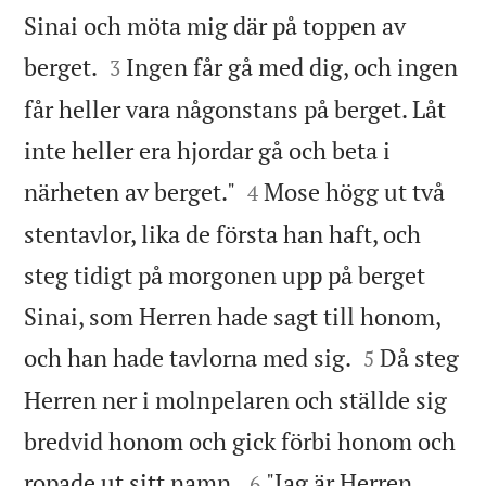
Sinai och möta mig där på toppen av


berget.
Ingen får gå med dig, och ingen
3
får heller vara någonstans på berget. Låt
inte heller era hjordar gå och beta i


närheten av berget."
Mose högg ut två
4
stentavlor, lika de första han haft, och
steg tidigt på morgonen upp på berget
Sinai, som Herren hade sagt till honom,


och han hade tavlorna med sig.
Då steg
5
Herren ner i molnpelaren och ställde sig
bredvid honom och gick förbi honom och


ropade ut sitt namn.
"Jag är Herren,
6