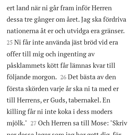
ert land när ni går fram inför Herren
dessa tre gånger om året. Jag ska fördriva


nationerna åt er och utvidga era gränser.
Ni får inte använda jäst bröd vid era
25
offer till mig och ingenting av
påsklammets kött får lämnas kvar till


följande morgon.
Det bästa av den
26
första skörden varje år ska ni ta med er
till Herrens, er Guds, tabernakel. En
killing får ni inte koka i dess moders


mjölk."
Och Herren sa till Mose: "Skriv
27
ner dessa lagar som jag har gett dig, för