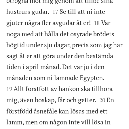
otrogna mot mig genom att tillbe sina


hustrurs gudar.
Se till att ni inte
17


gjuter några fler avgudar åt er!
Var
18
noga med att hålla det osyrade brödets
högtid under sju dagar, precis som jag har
sagt åt er att göra under den bestämda
tiden i april månad. Det var ju i den


månaden som ni lämnade Egypten.
Allt förstfött av hankön ska tillhöra
19


mig, även boskap, får och getter.
En
20
förstfödd åsnefåle kan lösas med ett
lamm, men om någon inte vill lösa in