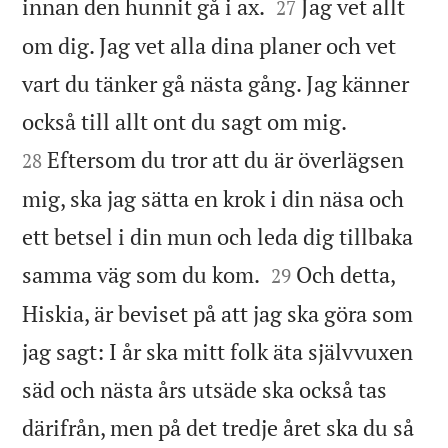


innan den hunnit gå i ax.
Jag vet allt
27
om dig. Jag vet alla dina planer och vet
vart du tänker gå nästa gång. Jag känner


också till allt ont du sagt om mig.
Eftersom du tror att du är överlägsen
28
mig, ska jag sätta en krok i din näsa och
ett betsel i din mun och leda dig tillbaka


samma väg som du kom.
Och detta,
29
Hiskia, är beviset på att jag ska göra som
jag sagt: I år ska mitt folk äta självvuxen
säd och nästa års utsäde ska också tas
därifrån, men på det tredje året ska du så