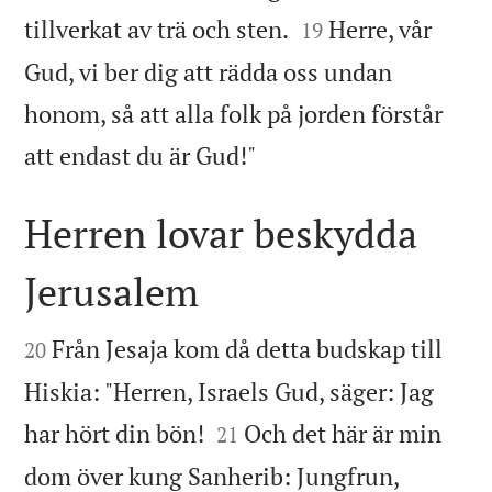


tillverkat av trä och sten.
Herre, vår
19
Gud, vi ber dig att rädda oss undan
honom, så att alla folk på jorden förstår

att endast du är Gud!"
Herren lovar beskydda
Jerusalem


Från Jesaja kom då detta budskap till
20
Hiskia: "Herren, Israels Gud, säger: Jag


har hört din bön!
Och det här är min
21
dom över kung Sanherib: Jungfrun,