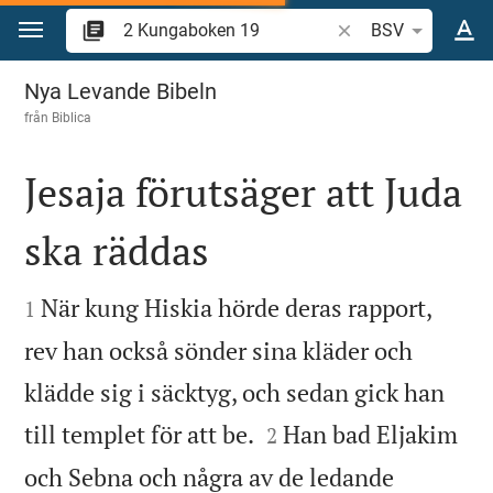
Hoppa till innehåll
Sök bibelvers eller o
BSV
2 Kungaboken 19
Nya Levande Bibeln
från
Biblica
Jesaja förutsäger att Juda
ska räddas


När kung Hiskia hörde deras rapport,
1
rev han också sönder sina kläder och
klädde sig i säcktyg, och sedan gick han


till templet för att be.
Han bad Eljakim
2
och Sebna och några av de ledande