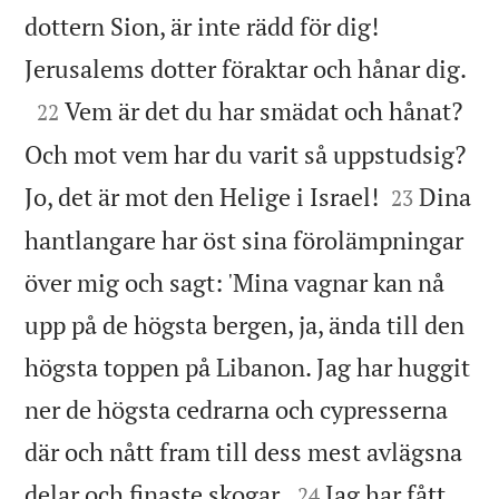
dottern Sion, är inte rädd för dig!

Jerusalems dotter föraktar och hånar dig.

Vem är det du har smädat och hånat?
22
Och mot vem har du varit så uppstudsig?


Jo, det är mot den Helige i Israel!
Dina
23
hantlangare har öst sina förolämpningar
över mig och sagt: 'Mina vagnar kan nå
upp på de högsta bergen, ja, ända till den
högsta toppen på Libanon. Jag har huggit
ner de högsta cedrarna och cypresserna
där och nått fram till dess mest avlägsna


delar och finaste skogar.
Jag har fått
24