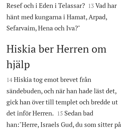


Resef och i Eden i Telassar?
Vad har
13
hänt med kungarna i Hamat, Arpad,

Sefarvaim, Hena och Iva?"
Hiskia ber Herren om
hjälp


Hiskia tog emot brevet från
14
sändebuden, och när han hade läst det,
gick han över till templet och bredde ut


det inför Herren.
Sedan bad
15
han:"Herre, Israels Gud, du som sitter på