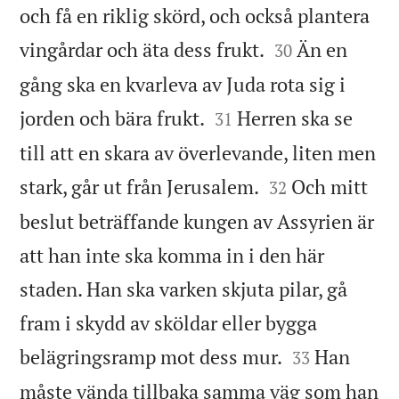
och få en riklig skörd, och också plantera


vingårdar och äta dess frukt.
Än en
30
gång ska en kvarleva av Juda rota sig i


jorden och bära frukt.
Herren ska se
31
till att en skara av överlevande, liten men


stark, går ut från Jerusalem.
Och mitt
32
beslut beträffande kungen av Assyrien är
att han inte ska komma in i den här
staden. Han ska varken skjuta pilar, gå
fram i skydd av sköldar eller bygga


belägringsramp mot dess mur.
Han
33
måste vända tillbaka samma väg som han