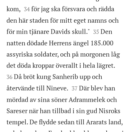


kom,
för jag ska försvara och rädda
34
den här staden för mitt eget namns och


för min tjänare Davids skull."
Den
35
natten dödade Herrens ängel 185.000
assyriska soldater, och på morgonen låg


det döda kroppar överallt i hela lägret.
Då bröt kung Sanherib upp och
36


återvände till Nineve.
Där blev han
37
mördad av sina söner Adrammelek och
Sareser när han tillbad i sin gud Nisroks
tempel. De flydde sedan till Ararats land,