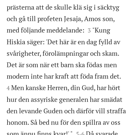
prästerna att de skulle klä sig i säcktyg
och gå till profeten Jesaja, Amos son,


med följande meddelande:
"Kung
3
Hiskia säger: 'Det här är en dag fylld av
svårigheter, förolämpningar och skam.
Det är som när ett barn ska födas men


modern inte har kraft att föda fram det.
Men kanske Herren, din Gud, har hört
4
hur den assyriske generalen har smädat
den levande Guden och därför vill straffa
honom. Så bed nu för den spillra av oss


som ännu finns kvar!' "
Då svarade
5
-
6