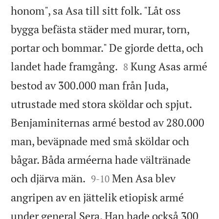
honom", sa Asa till sitt folk. "Låt oss
bygga befästa städer med murar, torn,
portar och bommar." De gjorde detta, och


landet hade framgång.
Kung Asas armé
8
bestod av 300.000 man från Juda,
utrustade med stora sköldar och spjut.
Benjaminiternas armé bestod av 280.000
man, beväpnade med små sköldar och
bågar. Båda arméerna hade vältränade


och djärva män.
Men Asa blev
9
-
10
angripen av en jättelik etiopisk armé
under general Sera. Han hade också 300