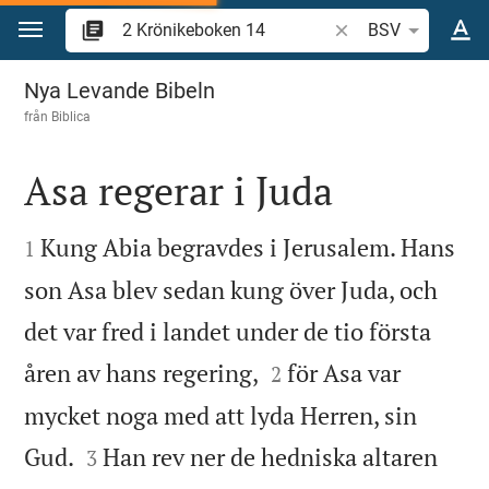
Hoppa till innehåll
Sök bibelvers eller o
BSV
2 Krönikeboken 14
Nya Levande Bibeln
från
Biblica
Asa regerar i Juda


Kung Abia begravdes i Jerusalem. Hans
1
son Asa blev sedan kung över Juda, och
det var fred i landet under de tio första


åren av hans regering,
för Asa var
2
mycket noga med att lyda Herren, sin


Gud.
Han rev ner de hedniska altaren
3