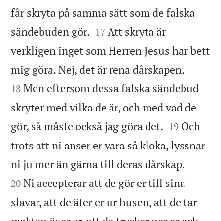
får skryta på samma sätt som de falska


sändebuden gör.
Att skryta är
17
verkligen inget som Herren Jesus har bett


mig göra. Nej, det är rena dårskapen.
Men eftersom dessa falska sändebud
18
skryter med vilka de är, och med vad de


gör, så måste också jag göra det.
Och
19
trots att ni anser er vara så kloka, lyssnar


ni ju mer än gärna till deras dårskap.
Ni accepterar att de gör er till sina
20
slavar, att de äter er ur husen, att de tar
makten över er, att de trycker ner er och