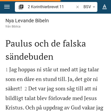
Hoppa till innehåll
Sök bibelvers eller o
BSV
2 Korinthierbrevet 11
Nya Levande Bibeln
från
Biblica
Paulus och de falska
sändebuden


Jag hoppas ni står ut med att jag talar
1
som en dåre en stund till. Ja, det gör ni


säkert!
Det var jag som såg till att ni
2
bildligt talat blev förlovade med Jesus
Kristus. Och på uppdrag av Gud vakar jag