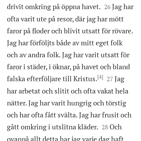


drivit omkring på öppna havet.
Jag har
26
ofta varit ute på resor, där jag har mött
faror på floder och blivit utsatt för rövare.
Jag har förföljts både av mitt eget folk
och av andra folk. Jag har varit utsatt för
faror i städer, i öknar, på havet och bland
[4]


falska efterföljare till Kristus.
Jag
27
har arbetat och slitit och ofta vakat hela
nätter. Jag har varit hungrig och törstig
och har ofta fått svälta. Jag har frusit och


gått omkring i utslitna kläder.
Och
28
ovanpå allt detta har jag varje dag haft