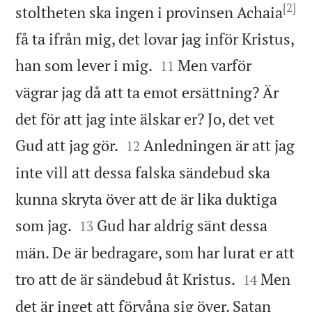
[2]
stoltheten ska ingen i provinsen Achaia
få ta ifrån mig, det lovar jag inför Kristus,


han som lever i mig.
Men varför
11
vägrar jag då att ta emot ersättning? Är
det för att jag inte älskar er? Jo, det vet


Gud att jag gör.
Anledningen är att jag
12
inte vill att dessa falska sändebud ska
kunna skryta över att de är lika duktiga


som jag.
Gud har aldrig sänt dessa
13
män. De är bedragare, som har lurat er att


tro att de är sändebud åt Kristus.
Men
14
det är inget att förvåna sig över. Satan