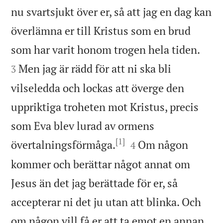
nu svartsjukt över er, så att jag en dag kan
överlämna er till Kristus som en brud


som har varit honom trogen hela tiden.
Men jag är rädd för att ni ska bli
3
vilseledda och lockas att överge den
uppriktiga troheten mot Kristus, precis
som Eva blev lurad av ormens
[1]


övertalningsförmåga.
Om någon
4
kommer och berättar något annat om
Jesus än det jag berättade för er, så
accepterar ni det ju utan att blinka. Och
om någon vill få er att ta emot en annan