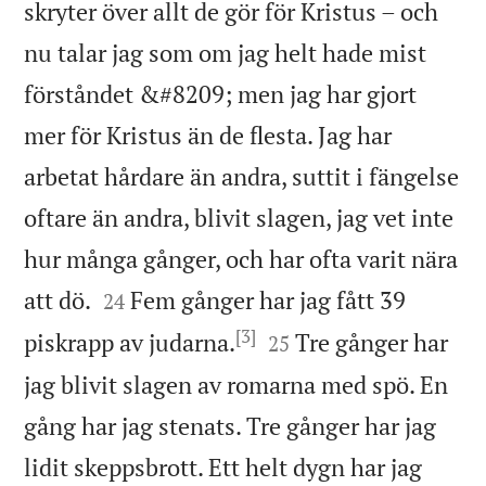
skryter över allt de gör för Kristus – och
nu talar jag som om jag helt hade mist
förståndet &#8209; men jag har gjort
mer för Kristus än de flesta. Jag har
arbetat hårdare än andra, suttit i fängelse
oftare än andra, blivit slagen, jag vet inte
hur många gånger, och har ofta varit nära


att dö.
Fem gånger har jag fått 39
24
[3]


piskrapp av judarna.
Tre gånger har
25
jag blivit slagen av romarna med spö. En
gång har jag stenats. Tre gånger har jag
lidit skeppsbrott. Ett helt dygn har jag