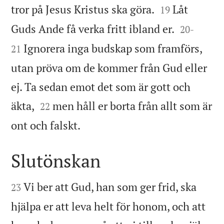


tror på Jesus Kristus ska göra.
Låt
19


Guds Ande få verka fritt ibland er.
20
-
Ignorera inga budskap som framförs,
21
utan pröva om de kommer från Gud eller
ej. Ta sedan emot det som är gott och


äkta,
men håll er borta från allt som är
22

ont och falskt.
Slutönskan


Vi ber att Gud, han som ger frid, ska
23
hjälpa er att leva helt för honom, och att