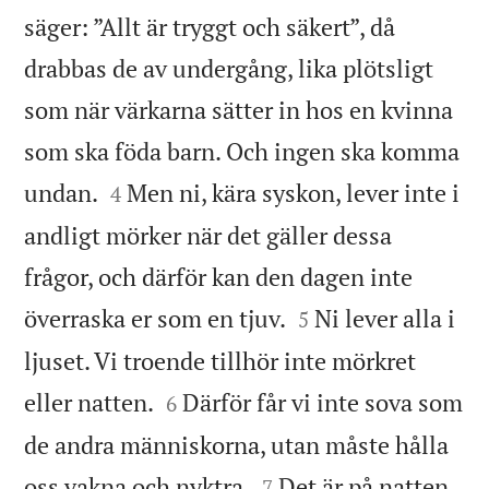
säger: ”Allt är tryggt och säkert”, då
drabbas de av undergång, lika plötsligt
som när värkarna sätter in hos en kvinna
som ska föda barn. Och ingen ska komma


undan.
Men ni, kära syskon, lever inte i
4
andligt mörker när det gäller dessa
frågor, och därför kan den dagen inte


överraska er som en tjuv.
Ni lever alla i
5
ljuset. Vi troende tillhör inte mörkret


eller natten.
Därför får vi inte sova som
6
de andra människorna, utan måste hålla


oss vakna och nyktra.
Det är på natten
7