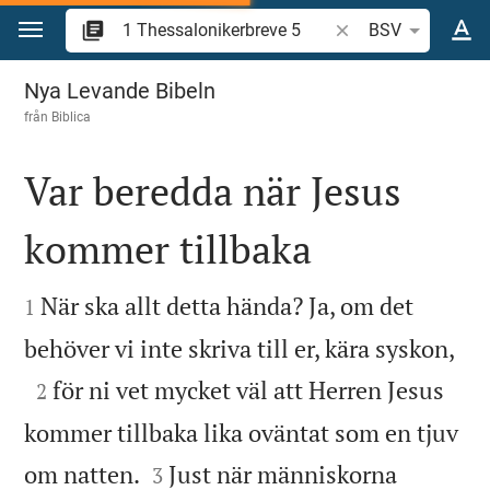
Hoppa till innehåll
Sök bibelvers eller o
BSV
1 Thessalonikerbreve 5
Nya Levande Bibeln
från
Biblica
Var beredda när Jesus
kommer tillbaka


När ska allt detta hända? Ja, om det
1

behöver vi inte skriva till er, kära syskon,

för ni vet mycket väl att Herren Jesus
2
kommer tillbaka lika oväntat som en tjuv


om natten.
Just när människorna
3