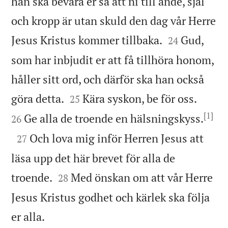
han ska bevara er så att ni till ande, själ
och kropp är utan skuld den dag vår Herre


Jesus Kristus kommer tillbaka.
Gud,
24
som har inbjudit er att få tillhöra honom,
håller sitt ord, och därför ska han också




göra detta.
Kära syskon, be för oss.
25
[1]

Ge alla de troende en hälsningskyss.
26

Och lova mig inför Herren Jesus att
27
läsa upp det här brevet för alla de


troende.
Med önskan om att vår Herre
28
Jesus Kristus godhet och kärlek ska följa

er alla.