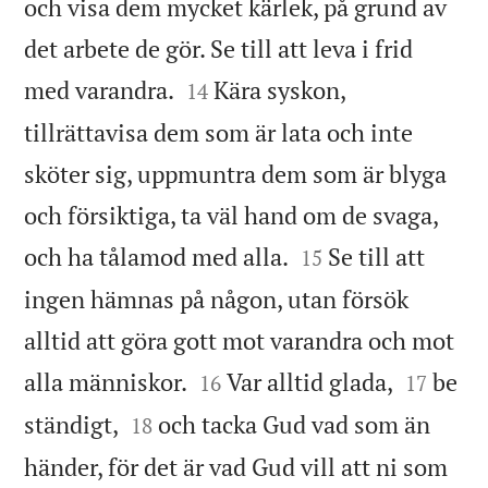
och visa dem mycket kärlek, på grund av
det arbete de gör. Se till att leva i frid


med varandra.
Kära syskon,
14
tillrättavisa dem som är lata och inte
sköter sig, uppmuntra dem som är blyga
och försiktiga, ta väl hand om de svaga,


och ha tålamod med alla.
Se till att
15
ingen hämnas på någon, utan försök
alltid att göra gott mot varandra och mot




alla människor.
Var alltid glada,
be
16
17


ständigt,
och tacka Gud vad som än
18
händer, för det är vad Gud vill att ni som