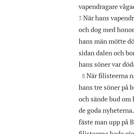
vapendragare vågade
När hans vapendra
5
och dog med hono
hans män mötte dö
sidan dalen och bor
hans söner var döda

När filisteerna n
8
hans tre söner på b
och sände bud om ha
de goda nyheterna.
fäste man upp på B
filisteerna hade gjo