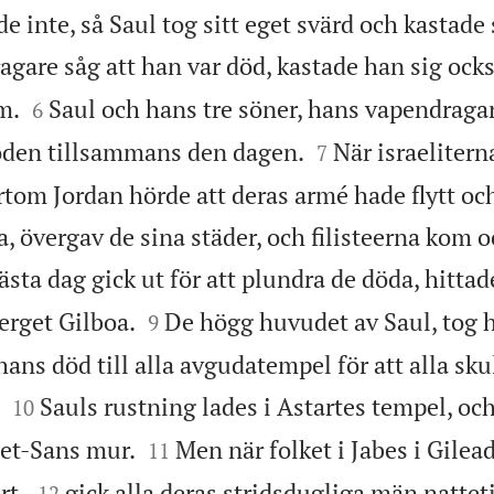
 inte, så Saul tog sitt eget svärd och kastade 
gare såg att han var död, kastade han sig också


m.
Saul och hans tre söner, hans vapendragar
6


den tillsammans den dagen.
När israelitern
7
tom Jordan hörde att deras armé hade flytt och
, övergav de sina städer, och filisteerna kom 
ästa dag gick ut för att plundra de döda, hitta


erget Gilboa.
De högg huvudet av Saul, tog 
9
ns död till alla avgudatempel för att alla skul


Sauls rustning lades i Astartes tempel, oc
10


et-Sans mur.
Men när folket i Jabes i Gilea
11


rt,
gick alla deras stridsdugliga män natteti
12