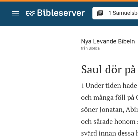
Hoppa till innehåll
1 Samuelsboken 3
Nya Levande Bibeln
från
Biblica
Saul dör på 


Under tiden hade f
1
och många föll på 
söner Jonatan, Abi
och sårade honom s
svärd innan dessa 