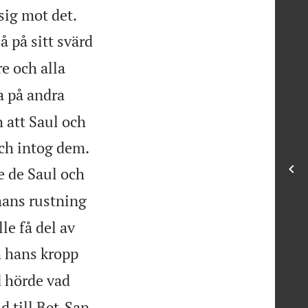


sig mot det.
 på sitt svärd
e och alla
a på andra
 att Saul och

och intog dem.
de de Saul och
hans rustning
le få del av
h hans kropp
d hörde vad
d till Bet-San.