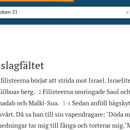
Sö
1
slagfältet
ilisteerna börjat att strida mot Israel. Israelit


Gilboas berg.
Filisteerna omringade Saul oc
2


nadab och Malki-Sua.
Sedan anföll bågsky
3
-
4
vårt. Då sa han till sin vapendragare: "Döda m
hedningar tar mig till fånga och torterar mig.