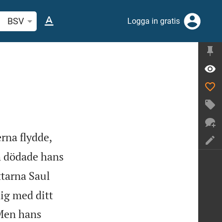
k bibelvers eller ord
BSV
Logga in gratis
erna flydde,
h dödade hans
ttarna Saul
ig med ditt
"Men hans