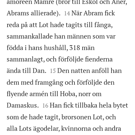
amoreen Mamre (bror till Eskol och Aner,


Abrams allierade).
När Abram fick
14
reda på att Lot hade tagits till fånga,
sammankallade han männen som var
födda i hans hushåll, 318 män
sammanlagt, och förföljde fienderna


ända till Dan.
Den natten anföll han
15
dem med framgång och förföljde den
flyende armén till Hoba, norr om


Damaskus.
Han fick tillbaka hela bytet
16
som de hade tagit, brorsonen Lot, och
alla Lots ägodelar, kvinnorna och andra