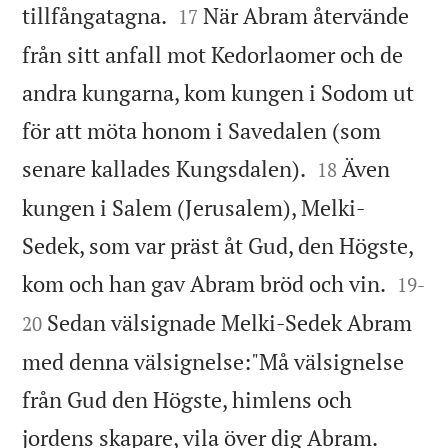


tillfångatagna.
När Abram återvände
17
från sitt anfall mot Kedorlaomer och de
andra kungarna, kom kungen i Sodom ut
för att möta honom i Savedalen (som


senare kallades Kungsdalen).
Även
18
kungen i Salem (Jerusalem), Melki-
Sedek, som var präst åt Gud, den Högste,


kom och han gav Abram bröd och vin.
19
-
Sedan välsignade Melki-Sedek Abram
20
med denna välsignelse:"Må välsignelse
från Gud den Högste, himlens och
jordens skapare, vila över dig Abram.