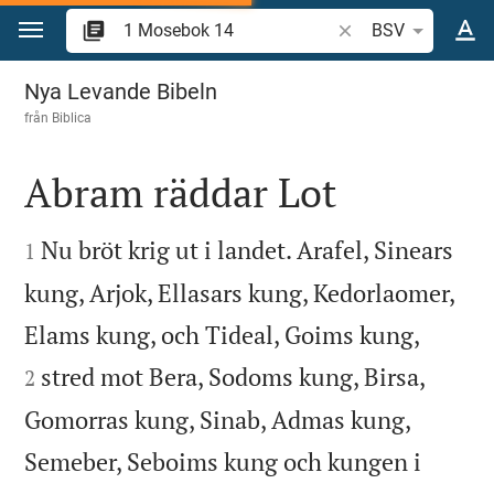
Hoppa till innehåll
Sök bibelvers eller o
BSV
1 Mosebok 14
Nya Levande Bibeln
från
Biblica
Abram räddar Lot


Nu bröt krig ut i landet. Arafel, Sinears
1
kung, Arjok, Ellasars kung, Kedorlaomer,


Elams kung, och Tideal, Goims kung,
stred mot Bera, Sodoms kung, Birsa,
2
Gomorras kung, Sinab, Admas kung,
Semeber, Seboims kung och kungen i