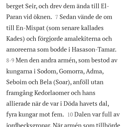
berget Seir, och drev dem ända till El-


Paran vid öknen.
Sedan vände de om
7
till En-Mispat (som senare kallades
Kades) och förgjorde amalekiterna och


amoreerna som bodde i Hasason-Tamar.
Men den andra armén, som bestod av
8
-
9
kungarna i Sodom, Gomorra, Adma,
Seboim och Bela (Soar), anföll utan
framgång Kedorlaomer och hans
allierade när de var i Döda havets dal,


fyra kungar mot fem.
Dalen var full av
10
jordbecksgropar. När armén som tillhörde