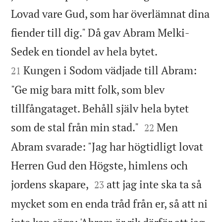
Lovad vare Gud, som har överlämnat dina
fiender till dig." Då gav Abram Melki-


Sedek en tiondel av hela bytet.
Kungen i Sodom vädjade till Abram:
21
"Ge mig bara mitt folk, som blev
tillfångataget. Behåll själv hela bytet


som de stal från min stad."
Men
22
Abram svarade: "Jag har högtidligt lovat
Herren Gud den Högste, himlens och


jordens skapare,
att jag inte ska ta så
23
mycket som en enda tråd från er, så att ni