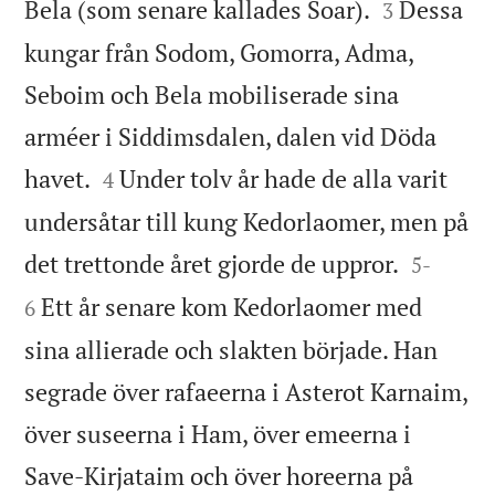


Bela (som senare kallades Soar).
Dessa
3
kungar från Sodom, Gomorra, Adma,
Seboim och Bela mobiliserade sina
arméer i Siddimsdalen, dalen vid Döda


havet.
Under tolv år hade de alla varit
4
undersåtar till kung Kedorlaomer, men på


det trettonde året gjorde de uppror.
5
-
Ett år senare kom Kedorlaomer med
6
sina allierade och slakten började. Han
segrade över rafaeerna i Asterot Karnaim,
över suseerna i Ham, över emeerna i
Save-Kirjataim och över horeerna på