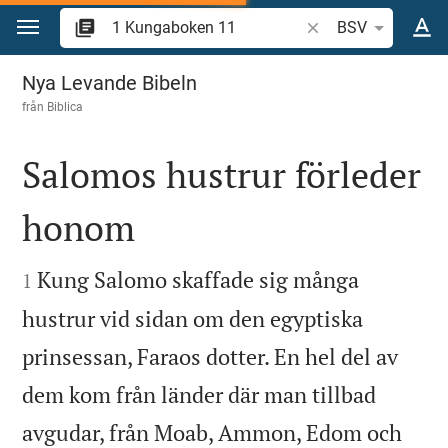
Hoppa till innehåll
Sök bibelvers eller o
BSV
1 Kungaboken 11
Nya Levande Bibeln
från
Biblica
Salomos hustrur förleder
honom


Kung Salomo skaffade sig många
1
hustrur vid sidan om den egyptiska
prinsessan, Faraos dotter. En hel del av
dem kom från länder där man tillbad
avgudar, från Moab, Ammon, Edom och