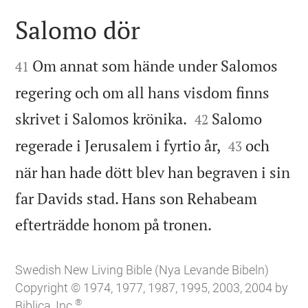
Salomo dör


Om annat som hände under Salomos
41
regering och om all hans visdom finns


skrivet i Salomos krönika.
Salomo
42


regerade i Jerusalem i fyrtio år,
och
43
när han hade dött blev han begraven i sin
far Davids stad. Hans son Rehabeam

efterträdde honom på tronen.
Swedish New Living Bible (Nya Levande Bibeln)
Copyright © 1974, 1977, 1987, 1995, 2003, 2004 by
®
Biblica, Inc.