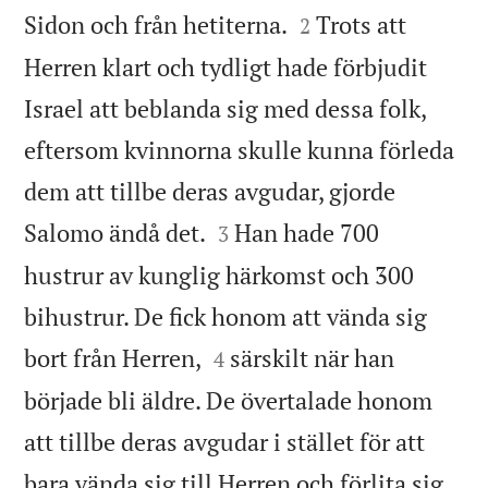


Sidon och från hetiterna.
Trots att
2
Herren klart och tydligt hade förbjudit
Israel att beblanda sig med dessa folk,
eftersom kvinnorna skulle kunna förleda
dem att tillbe deras avgudar, gjorde


Salomo ändå det.
Han hade 700
3
hustrur av kunglig härkomst och 300
bihustrur. De fick honom att vända sig


bort från Herren,
särskilt när han
4
började bli äldre. De övertalade honom
att tillbe deras avgudar i stället för att
bara vända sig till Herren och förlita sig