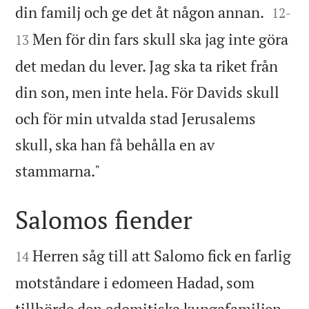


din familj och ge det åt någon annan.
12
-
Men för din fars skull ska jag inte göra
13
det medan du lever. Jag ska ta riket från
din son, men inte hela. För Davids skull
och för min utvalda stad Jerusalems
skull, ska han få behålla en av

stammarna."
Salomos fiender


Herren såg till att Salomo fick en farlig
14
motståndare i edomeen Hadad, som


tillhörde den edomitiska kungafamiljen.