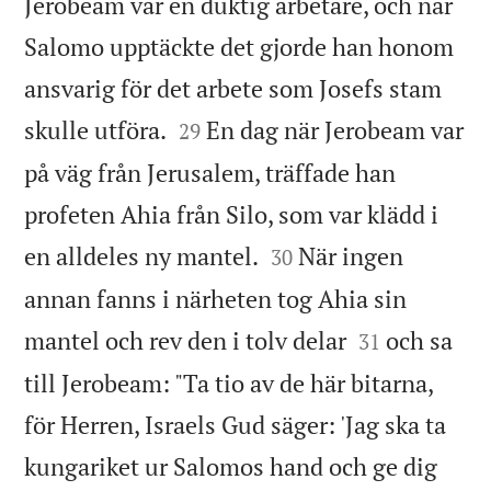
Jerobeam var en duktig arbetare, och när
Salomo upptäckte det gjorde han honom
ansvarig för det arbete som Josefs stam


skulle utföra.
En dag när Jerobeam var
29
på väg från Jerusalem, träffade han
profeten Ahia från Silo, som var klädd i


en alldeles ny mantel.
När ingen
30
annan fanns i närheten tog Ahia sin


mantel och rev den i tolv delar
och sa
31
till Jerobeam: "Ta tio av de här bitarna,
för Herren, Israels Gud säger: 'Jag ska ta
kungariket ur Salomos hand och ge dig