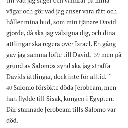
till vad jag säger och vandrar på mina
vägar och gör vad jag anser vara rätt och
håller mina bud, som min tjänare David
gjorde, då ska jag välsigna dig, och dina
ättlingar ska regera över Israel. En gång


gav jag samma löfte till David,
men på
39
grund av Salomos synd ska jag straffa


Davids ättlingar, dock inte för alltid.' "
Salomo försökte döda Jerobeam, men
40
han flydde till Sisak, kungen i Egypten.
Där stannade Jerobeam tills Salomo var

död.