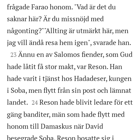
frågade Farao honom. "Vad är det du
saknar här? Är du missnöjd med
någonting?""Allting är utmärkt här, men

jag vill ändå resa hem igen", svarade han.

Ännu en av Salomos fiender, som Gud
23
hade låtit få stor makt, var Reson. Han
hade varit i tjänst hos Hadadeser, kungen
i Soba, men flytt från sin post och lämnat


landet.
Reson hade blivit ledare för ett
24
gäng banditer, män som hade flytt med
honom till Damaskus när David
besegrade Soba. Reson bosatte sig i