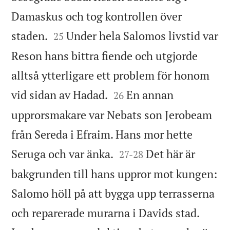
Damaskus och tog kontrollen över


staden.
Under hela Salomos livstid var
25
Reson hans bittra fiende och utgjorde
alltså ytterligare ett problem för honom


vid sidan av Hadad.
En annan
26
upprorsmakare var Nebats son Jerobeam
från Sereda i Efraim. Hans mor hette


Seruga och var änka.
Det här är
27
-
28
bakgrunden till hans uppror mot kungen:
Salomo höll på att bygga upp terrasserna
och reparerade murarna i Davids stad.