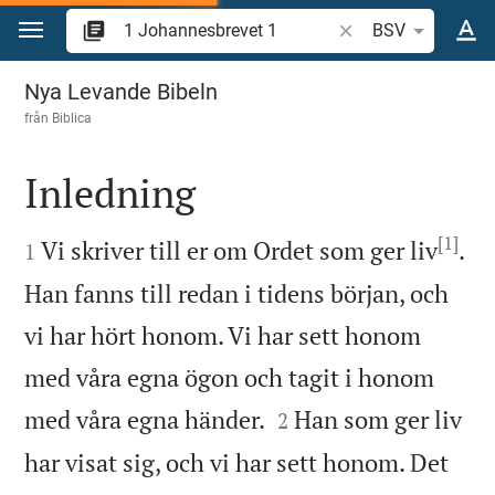
Hoppa till innehåll
Sök bibelvers eller o
BSV
1 Johannesbrevet 1
Nya Levande Bibeln
från
Biblica
Inledning

[1]

Vi skriver till er om Ordet som ger liv
.
1
Han fanns till redan i tidens början, och
vi har hört honom. Vi har sett honom
med våra egna ögon och tagit i honom


med våra egna händer.
Han som ger liv
2
har visat sig, och vi har sett honom. Det