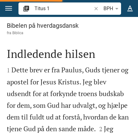
Gå til indhold
Søg efter bibelvers el
BPH
Titus 1
Bibelen på hverdagsdansk
fra
Biblica
Indledende hilsen


Dette brev er fra Paulus, Guds tjener og
1
apostel for Jesus Kristus. Jeg blev
udsendt for at forkynde troens budskab
for dem, som Gud har udvalgt, og hjælpe
dem til fuldt ud at forstå, hvordan de kan


tjene Gud på den sande måde.
Jeg
2