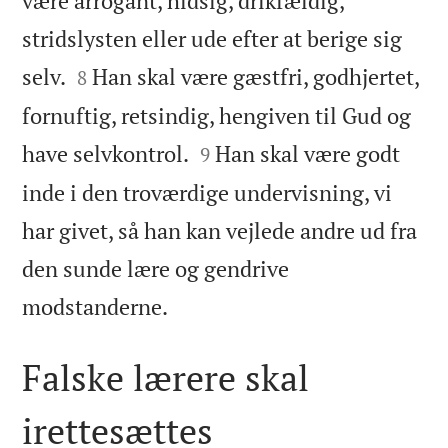
være arrogant, hidsig, drikfældig,
stridslysten eller ude efter at berige sig


selv.
Han skal være gæstfri, godhjertet,
8
fornuftig, retsindig, hengiven til Gud og


have selvkontrol.
Han skal være godt
9
inde i den troværdige undervisning, vi
har givet, så han kan vejlede andre ud fra
den sunde lære og gendrive

modstanderne.
Falske lærere skal
irettesættes