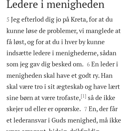
Ledere i menigheden


Jeg efterlod dig jo på Kreta, for at du
5
kunne løse de problemer, vi manglede at
få løst, og for at du i hver by kunne
indsætte ledere i menighederne, sådan


som jeg gav dig besked om.
En leder i
6
menigheden skal have et godt ry. Han
skal være tro i sit ægteskab og have lært
[1]
sine børn at være trofaste,
så de ikke


skejer ud eller er oprørske.
En, der får
7
et lederansvar i Guds menighed, må ikke