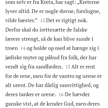
som selv er fra Kreta, har sagt: „Kreterne
lyver altid. De er nogle dovne, forslugne,


vilde bæster.”
Det er rigtigt nok.
13
Derfor skal du irettesætte de falske
lærere strengt, så de kan blive sunde i


troen
og holde op med at hænge sig i
14
jødiske myter og påbud fra folk, der har


vendt sig fra sandheden.
Alt er rent
15
for de rene, men for de vantro og urene er
alt urent. De har dårlig samvittighed, og


deres tanker er urene.
De hævder
16
ganske vist, at de kender Gud, men deres