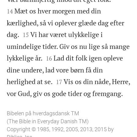
Mæt os hver morgen med din
14
kærlighed, så vi oplever glæde dag efter


dag.
Vi har været ulykkelige i
15
umindelige tider. Giv os nu lige så mange


lykkelige år.
Lad dit folk igen opleve
16
dine undere, lad vore børn få din


herlighed at se.
Vis os din nåde, Herre,
17

vor Gud, giv os gode tider og fremgang.
Bibelen på hverdagsdansk TM
(The Bible in Everyday Danish TM)
Copyright © 1985, 1992, 2005, 2013, 2015 by