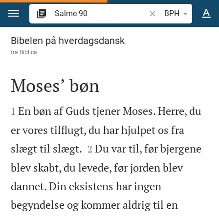
Gå til indhold
Søg efter bibelvers el
BPH
Salme 90
Bibelen på hverdagsdansk
fra
Biblica
Moses’ bøn


En bøn af Guds tjener Moses. Herre, du
1
er vores tilflugt, du har hjulpet os fra


slægt til slægt.
Du var til, før bjergene
2
blev skabt, du levede, før jorden blev
dannet. Din eksistens har ingen
begyndelse og kommer aldrig til en