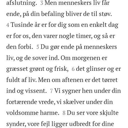


afslutning.
Men menneskers liv får
3


ende, på din befaling bliver de til støv.
Tusinde år er for dig som en enkelt dag
4
er for os, den varer nogle timer, og så er


den forbi.
Du gør ende på menneskers
5
liv, og de sover ind. Om morgenen er


græsset grønt og frisk,
det glinser og er
6
fuldt af liv. Men om aftenen er det tørret


ind og vissent.
Vi sygner hen under din
7
fortærende vrede, vi skælver under din


voldsomme harme.
Du ser vore skjulte
8
synder, vore fejl ligger udbredt for dine