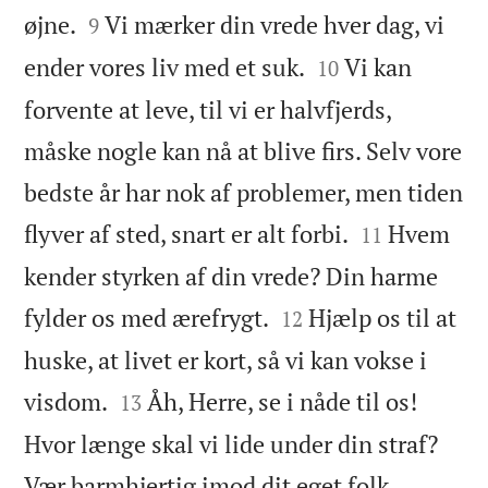


øjne.
Vi mærker din vrede hver dag, vi
9


ender vores liv med et suk.
Vi kan
10
forvente at leve, til vi er halvfjerds,
måske nogle kan nå at blive firs. Selv vore
bedste år har nok af problemer, men tiden


flyver af sted, snart er alt forbi.
Hvem
11
kender styrken af din vrede? Din harme


fylder os med ærefrygt.
Hjælp os til at
12
huske, at livet er kort, så vi kan vokse i


visdom.
Åh, Herre, se i nåde til os!
13
Hvor længe skal vi lide under din straf?


Vær barmhjertig imod dit eget folk.