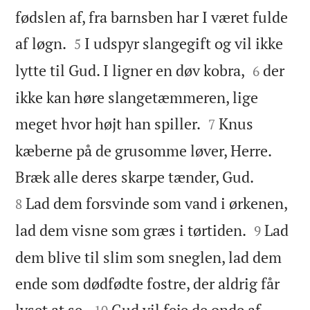
fødslen af, fra barnsben har I været fulde


af løgn.
I udspyr slangegift og vil ikke
5


lytte til Gud. I ligner en døv kobra,
der
6
ikke kan høre slangetæmmeren, lige


meget hvor højt han spiller.
Knus
7
kæberne på de grusomme løver, Herre.


Bræk alle deres skarpe tænder, Gud.
Lad dem forsvinde som vand i ørkenen,
8


lad dem visne som græs i tørtiden.
Lad
9
dem blive til slim som sneglen, lad dem
ende som dødfødte fostre, der aldrig får


lyset at se.
Gud vil feje de onde af