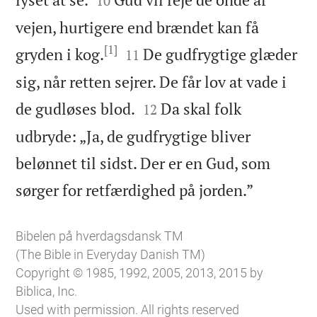
10
vejen, hurtigere end brændet kan få
[1]


gryden i kog.
De gudfrygtige glæder
11
sig, når retten sejrer. De får lov at vade i


de gudløses blod.
Da skal folk
12
udbryde: „Ja, de gudfrygtige bliver
belønnet til sidst. Der er en Gud, som

sørger for retfærdighed på jorden.”
Bibelen på hverdagsdansk TM
(The Bible in Everyday Danish TM)
Copyright © 1985, 1992, 2005, 2013, 2015 by
Biblica, Inc.
Used with permission. All rights reserved