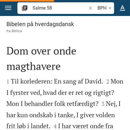
Gå til indhold
Søg efter bibelvers el
BPH
Salme 58
Bibelen på hverdagsdansk
fra
Biblica
Dom over onde
magthavere




Til korlederen: En sang af David.
Mon
1
2
I fyrster ved, hvad der er ret og rigtigt?


Mon I behandler folk retfærdigt?
Nej, I
3
har kun ondskab i tanke, I giver volden


frit løb i landet.
I har været onde fra
4