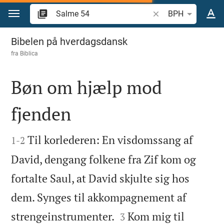
Gå til indhold
Søg efter bibelvers el
BPH
Salme 54
Bibelen på hverdagsdansk
fra
Biblica
Bøn om hjælp mod
fjenden


Til korlederen: En visdomssang af
1
-
2
David, dengang folkene fra Zif kom og
fortalte Saul, at David skjulte sig hos
dem. Synges til akkompagnement af


strengeinstrumenter.
Kom mig til
3