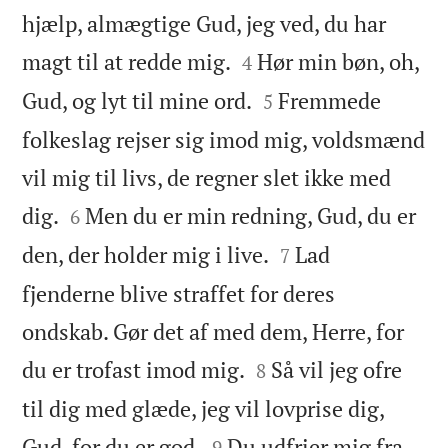
hjælp, almægtige Gud, jeg ved, du har


magt til at redde mig.
Hør min bøn, oh,
4


Gud, og lyt til mine ord.
Fremmede
5
folkeslag rejser sig imod mig, voldsmænd
vil mig til livs, de regner slet ikke med


dig.
Men du er min redning, Gud, du er
6


den, der holder mig i live.
Lad
7
fjenderne blive straffet for deres
ondskab. Gør det af med dem, Herre, for


du er trofast imod mig.
Så vil jeg ofre
8
til dig med glæde, jeg vil lovprise dig,


Gud, for du er god.
Du udfrier mig fra
9