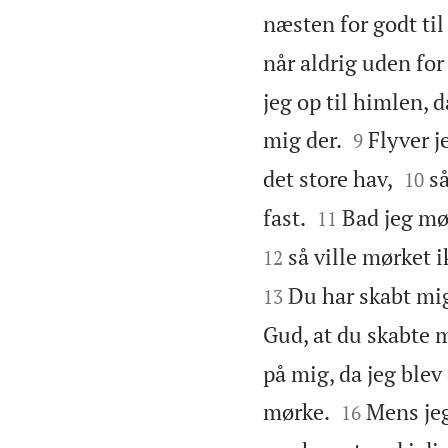
næsten for godt til
når aldrig uden for
jeg op til himlen, 


mig der.
Flyver j
9


det store hav,
s
10


fast.
Bad jeg mør
11
så ville mørket i
12
Du har skabt mi
13
Gud, at du skabte m
på mig, da jeg blev


mørke.
Mens jeg
16