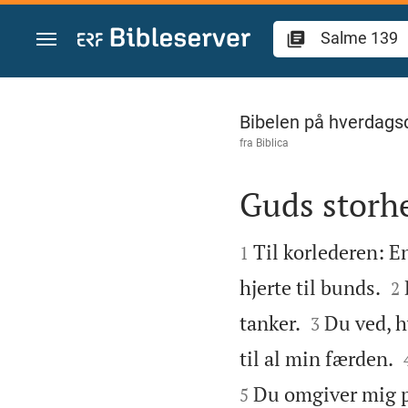
Gå til indhold
Salme 139
Bibelen på hverdags
fra
Biblica
Guds storh


Til korlederen: E
1

hjerte til bunds.
2


tanker.
Du ved, h
3
til al min færden.
Du omgiver mig p
5