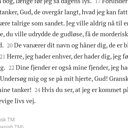


n bog, længe før jeg så dagens lys.
Forunder
17
anker, Gud, de overgår langt, hvad jeg kan fatt
 være talrige som sandet. Jeg ville aldrig nå ti
ke, du ville udrydde de gudløse, få de morderis


d.
De vanærer dit navn og håner dig, de er 
20


Herre, jeg hader enhver, der hader dig, jeg f
21


g.
Dine fjender er også mine fjender, jeg h
22
Undersøg mig og se på mit hjerte, Gud! Grans


mine tanker!
Hvis du ser, at jeg er kommet på
24

evige livs vej.
nsk TM
 Danish TM)