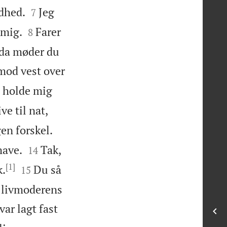


odhed.
Jeg
7


 mig.
Farer
8
, da møder du
 mod vest over
d holde mig


ve til nat,


gen forskel.


mave.
Tak,
14
[1]


k.
Du så
15
i livmoderens
var lagt fast