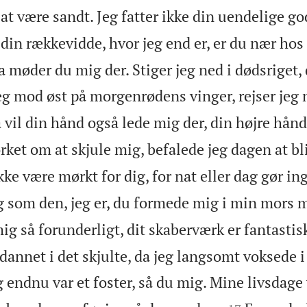
 at være sandt. Jeg fatter ikke din uendelige g
 din rækkevidde, hvor jeg end er, er du nær hos
da møder du mig der. Stiger jeg ned i dødsriget
eg mod øst på morgenrødens vinger, rejser jeg
å vil din hånd også lede mig der, din højre hån
ket om at skjule mig, befalede jeg dagen at bli
kke være mørkt for dig, for nat eller dag gør in
g som den, jeg er, du formede mig i min mors 
ig så forunderligt, dit skaberværk er fantastis
 dannet i det skjulte, da jeg langsomt voksede 
 endnu var et foster, så du mig. Mine livsdage 