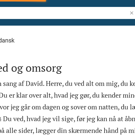
Søg
dansk
ed og omsorg
n sang af David. Herre, du ved alt om mig, du k

Du er klar over alt, hvad jeg gør, du kender min
vor jeg går om dagen og sover om natten, du 


Du ved, hvad jeg vil sige, før jeg kan nå at å
4
å alle sider, lægger din skærmende hånd på m