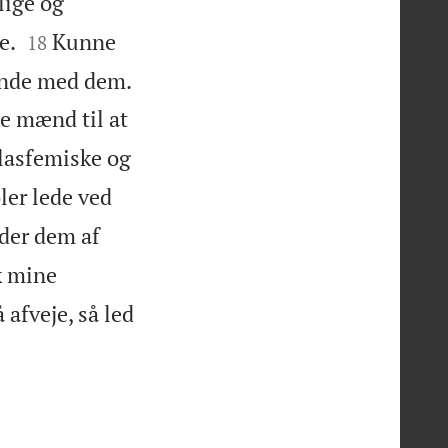
lige og


e.
Kunne
18
l ende med dem.
ke mænd til at
blasfemiske og
øler lede ved
ader dem af
k mine
 afveje, så led