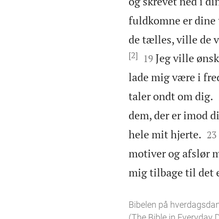
og skrevet ned i di
fuldkomne er dine t
de tælles, ville de
[2]


Jeg ville øns
19
lade mig være i fre
taler ondt om dig.
dem, der er imod di


hele mit hjerte.
23
motiver og afslør 
mig tilbage til det 
Bibelen på hverdagsda
(The Bible in Everyday