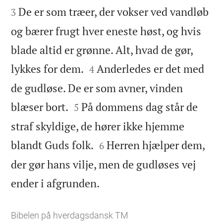
De er som træer, der vokser ved vandløb
3
og bærer frugt hver eneste høst, og hvis
blade altid er grønne. Alt, hvad de gør,


lykkes for dem.
Anderledes er det med
4
de gudløse. De er som avner, vinden


blæser bort.
På dommens dag står de
5
straf skyldige, de hører ikke hjemme


blandt Guds folk.
Herren hjælper dem,
6
der gør hans vilje, men de gudløses vej

ender i afgrunden.
Bibelen på hverdagsdansk TM