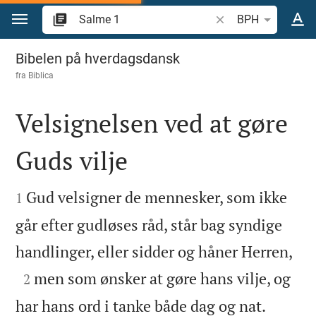
Gå til indhold
Søg efter bibelvers el
BPH
Salme 1
Bibelen på hverdagsdansk
fra
Biblica
Velsignelsen ved at gøre
Guds vilje


Gud velsigner de mennesker, som ikke
1
går efter gudløses råd, står bag syndige

handlinger, eller sidder og håner Herren,

men som ønsker at gøre hans vilje, og
2


har hans ord i tanke både dag og nat.