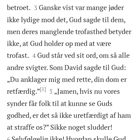


betroet.
Ganske vist var mange jøder
3
ikke lydige mod det, Gud sagde til dem,
men deres manglende trofasthed betyder
ikke, at Gud holder op med at være


trofast.
Gud står ved sit ord, om så alle
4
andre svigter. Som David sagde til Gud:
„Du anklager mig med rette, din dom er
[1]


retfærdig.”
„Jamen, hvis nu vores
5
synder får folk til at kunne se Guds
godhed, er det så ikke uretfærdigt af ham


at straffe os?” Sikke noget sludder!
Selvfølgelig ikke! Hvordan skulle Gud
6