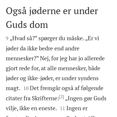
Også jøderne er under
Guds dom


„Hvad så?” spørger du måske. „Er vi
9
jøder da ikke bedre end andre
mennesker?” Nej, for jeg har jo allerede
gjort rede for, at alle mennesker, både
jøder og ikke-jøder, er under syndens


magt.
Det fremgår også af følgende
10
[2]
citater fra Skrifterne:
„Ingen gør Guds


vilje, ikke en eneste.
Ingen er
11