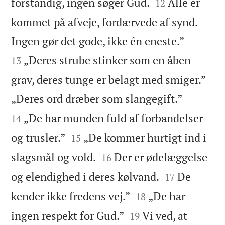


forstandig, ingen søger Gud.
Alle er
12
kommet på afveje, fordærvede af synd.


Ingen gør det gode, ikke én eneste.”
„Deres strube stinker som en åben
13
grav, deres tunge er belagt med smiger.”


„Deres ord dræber som slangegift.”
„De har munden fuld af forbandelser
14


og trusler.”
„De kommer hurtigt ind i
15


slagsmål og vold.
Der er ødelæggelse
16


og elendighed i deres kølvand.
De
17


kender ikke fredens vej.”
„De har
18


ingen respekt for Gud.”
Vi ved, at
19