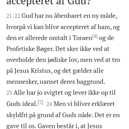
accepteret af Gud?


Gud har nu åbenbaret en ny måde,
21
-
22
hvorpå vi kan blive accepteret af ham, og
[4]
den er allerede omtalt i Toraen
og de
Profetiske Bøger. Det sker ikke ved at
overholde den jødiske lov, men ved at tro
på Jesus Kristus, og det gælder alle


mennesker, uanset deres baggrund.
Alle har jo svigtet og lever ikke op til
23
[5]


Guds ideal.
Men vi bliver erklæret
24
skyldfri på grund af Guds nåde. Det er en
gave til os. Gaven består i, at Jesus