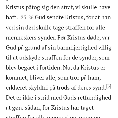
Kristus påtog sig den straf, vi skulle have


haft.
Gud sendte Kristus, for at han
25
-
26
ved sin død skulle tage straffen for alle
menneskers synder. Før Kristus døde, var
Gud på grund af sin barmhjertighed villig
til at udskyde straffen for de synder, som
blev begået i fortiden. Nu, da Kristus er
kommet, bliver alle, som tror på ham,
[6]
erklæret skyldfri på trods af deres synd.
Det er ikke i strid med Guds retfærdighed
at gøre sådan, for Kristus har taget
straffen for alle menneskers oprør og