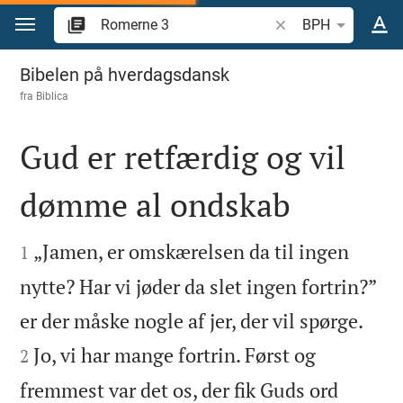
Gå til indhold
Søg efter bibelvers el
BPH
Romerne 3
Bibelen på hverdagsdansk
fra
Biblica
Gud er retfærdig og vil
dømme al ondskab


„Jamen, er omskærelsen da til ingen
1
nytte? Har vi jøder da slet ingen fortrin?”


er der måske nogle af jer, der vil spørge.
Jo, vi har mange fortrin. Først og
2
fremmest var det os, der fik Guds ord