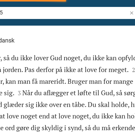
Søg
dansk
, så du ikke lover Gud noget, du ikke kan opfyld

 jorden. Pas derfor på ikke at love for meget.
2
, kan man få mareridt. Bruger man for mange 


e sig.
Når du aflægger et løfte til Gud, så sørg
3
d glæder sig ikke over en tåbe. Du skal holde, h
at love noget end at love noget, du ikke kan ho
e ord gøre dig skyldig i synd, så du må erkende