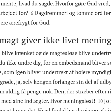
e mente, hvad du sagde. Hvorfor gøre Gud vred,


arbejdet for?
Dagdrømmeri og tomme ord føre
6

lere ærefrygt for Gud.
agt giver ikke livet menin
n blive krænket og de magtesløse blive undertr
du ikke undre dig, for en embedsmand bliver s
e, som igen bliver undertrykt af højere myndig
grøde, ja, selv kongen forlanger sin del af udby
an aldrig få penge nok. Den, der stræber efter r


ds med sine indtægter. Hvor meningsløst!
Jo
10
er om at bruge det. Hvad fordel har da ejeren af 