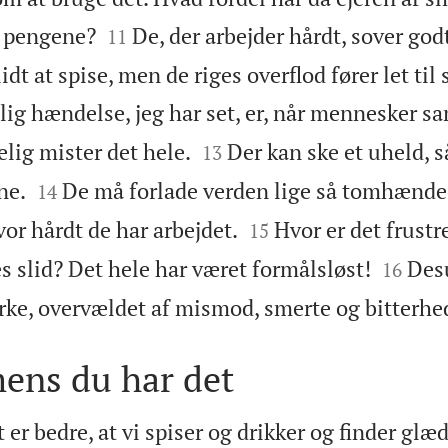


f pengene?
De, der arbejder hårdt, sover go
11
idt at spise, men de riges overflod fører let til
ig hændelse, jeg har set, er, når mennesker sa


lig mister det hele.
Der kan ske et uheld, så
13


ne.
De må forlade verden lige så tomhænde
14


vor hårdt de har arbejdet.
Hvor er det frust
15


res slid? Det hele har været formålsløst!
Des
16
ørke, overvældet af mismod, smerte og bitterhe
mens du har det
 er bedre, at vi spiser og drikker og finder glæd