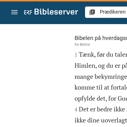
Gå til indhold
Prædikeren 5
Bibelen på hverdags
fra
Biblica

Tænk, før du taler
1
Himlen, og du er på
mange bekymringer
komme til at fortal
opfylde det, for Gu
Det er bedre ikke 
4
ikke dine uoverlagt