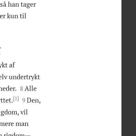
 så han tager
r kun til
g
ykt af
elv undertrykt


heder.
Alle
8
[1]


ttet.
Den,
9
igdom, vil
 mere man
sin rigdom—