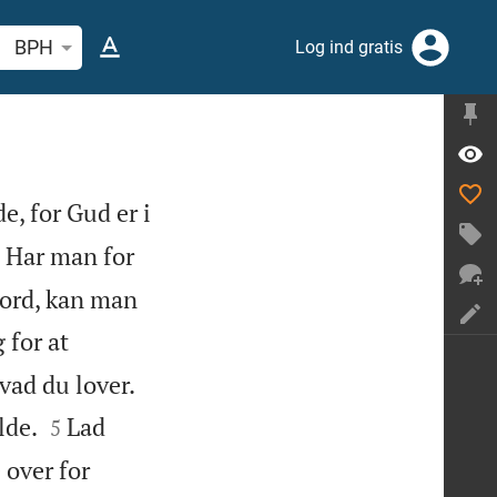
 efter bibelvers eller ord
BPH
Log ind gratis
e, for Gud er i

Har man for
ord, kan man
 for at


vad du lover.


lde.
Lad
5
 over for