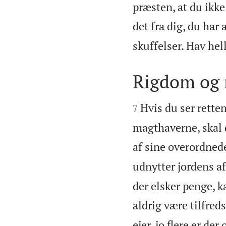
præsten, at du ikk
det fra dig, du har 
skuffelser. Hav hel
Rigdom og m


Hvis du ser rette
7
magthaverne, skal 
af sine overordned
udnytter jordens af
der elsker penge, k
aldrig være tilfre
ejer, jo flere er d