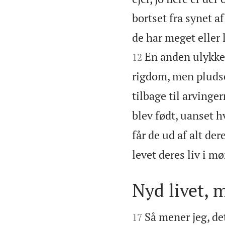
bortset fra synet a
de har meget eller l
En anden ulykkel
12
rigdom, men pludse
tilbage til arvinger
blev født, uanset h
får de ud af alt de
levet deres liv i m
Nyd livet, 


Så mener jeg, det
17