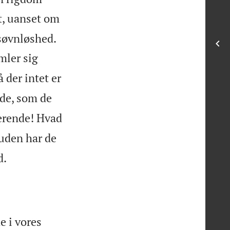
dt, uanset om


 søvnløshed.
mler sig
 der intet er
de, som de
rerende! Hvad
uden har de

d.
e i vores