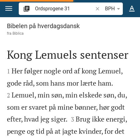
Gå til indhold
Søg efter bibelvers el
BPH
Ordsprogene 31
Bibelen på hverdagsdansk
fra
Biblica
Kong Lemuels sentenser


Her følger nogle ord af kong Lemuel,
1


gode råd, som hans mor lærte ham.
Lemuel, min søn, min elskede søn, du,
2
som er svaret på mine bønner, hør godt


efter, hvad jeg siger.
Brug ikke energi,
3
penge og tid på at jagte kvinder, for det