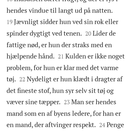


hendes vindue til langt ud på natten.
Jævnligt sidder hun ved sin rok eller
19


spinder dygtigt ved tenen.
Lider de
20
fattige nød, er hun der straks med en


hjælpende hånd.
Kulden er ikke noget
21
problem, for hun er klar med det varme


tøj.
Nydeligt er hun klædt i dragter af
22
det fineste stof, hun syr selv sit tøj og


væver sine tæpper.
Man ser hendes
23
mand som en af byens ledere, for han er


en mand, der aftvinger respekt.
Penge
24