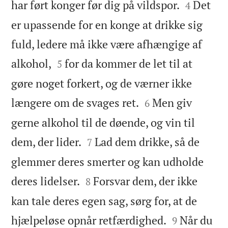


har ført konger før dig på vildspor.
Det
4
er upassende for en konge at drikke sig
fuld, ledere må ikke være afhængige af


alkohol,
for da kommer de let til at
5
gøre noget forkert, og de værner ikke


længere om de svages ret.
Men giv
6
gerne alkohol til de døende, og vin til


dem, der lider.
Lad dem drikke, så de
7
glemmer deres smerter og kan udholde


deres lidelser.
Forsvar dem, der ikke
8
kan tale deres egen sag, sørg for, at de


hjælpeløse opnår retfærdighed.
Når du
9