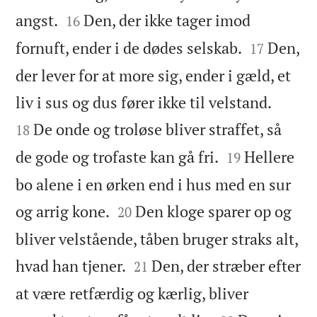


angst.
Den, der ikke tager imod
16


fornuft, ender i de dødes selskab.
Den,
17
der lever for at more sig, ender i gæld, et


liv i sus og dus fører ikke til velstand.
De onde og troløse bliver straffet, så
18


de gode og trofaste kan gå fri.
Hellere
19
bo alene i en ørken end i hus med en sur


og arrig kone.
Den kloge sparer op og
20
bliver velstående, tåben bruger straks alt,


hvad han tjener.
Den, der stræber efter
21
at være retfærdig og kærlig, bliver