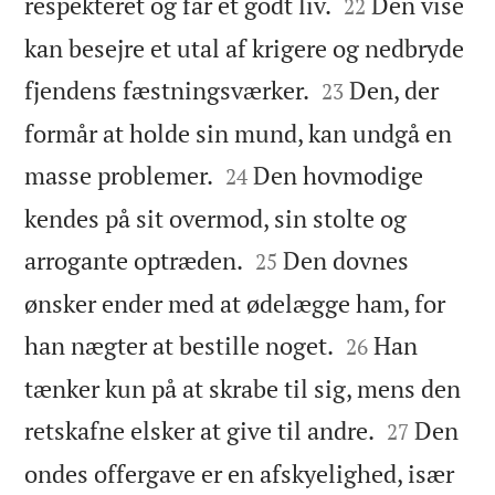


respekteret og får et godt liv.
Den vise
22
kan besejre et utal af krigere og nedbryde


fjendens fæstningsværker.
Den, der
23
formår at holde sin mund, kan undgå en


masse problemer.
Den hovmodige
24
kendes på sit overmod, sin stolte og


arrogante optræden.
Den dovnes
25
ønsker ender med at ødelægge ham, for


han nægter at bestille noget.
Han
26
tænker kun på at skrabe til sig, mens den


retskafne elsker at give til andre.
Den
27
ondes offergave er en afskyelighed, især