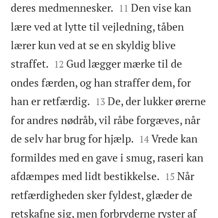


deres medmennesker.
Den vise kan
11
lære ved at lytte til vejledning, tåben
lærer kun ved at se en skyldig blive


straffet.
Gud lægger mærke til de
12
ondes færden, og han straffer dem, for


han er retfærdig.
De, der lukker ørerne
13
for andres nødråb, vil råbe forgæves, når


de selv har brug for hjælp.
Vrede kan
14
formildes med en gave i smug, raseri kan


afdæmpes med lidt bestikkelse.
Når
15
retfærdigheden sker fyldest, glæder de
retskafne sig, men forbryderne ryster af