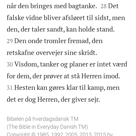


når den bringes med bagtanke.
Det
28
falske vidne bliver afsløret til sidst, men


den, der taler sandt, kan holde stand.
Den onde tromler fremad, den
29


retskafne overvejer sine skridt.
Visdom, tanker og planer er intet værd
30


for dem, der prøver at stå Herren imod.
Hesten kan gøres klar til kamp, men
31

det er dog Herren, der giver sejr.
Bibelen på hverdagsdansk TM
(The Bible in Everyday Danish TM)
Copyright © 1985, 1992, 2005, 2013, 2015 by