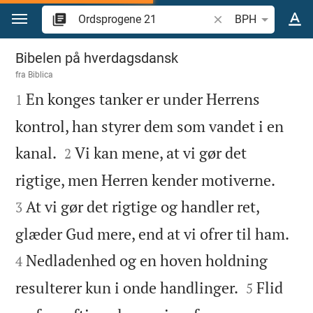
Gå til indhold
Søg efter bibelvers el
BPH
Ordsprogene 21
Bibelen på hverdagsdansk
fra
Biblica

En konges tanker er under Herrens
1
kontrol, han styrer dem som vandet i en


kanal.
Vi kan mene, at vi gør det
2


rigtige, men Herren kender motiverne.
At vi gør det rigtige og handler ret,
3


glæder Gud mere, end at vi ofrer til ham.
Nedladenhed og en hoven holdning
4


resulterer kun i onde handlinger.
Flid
5