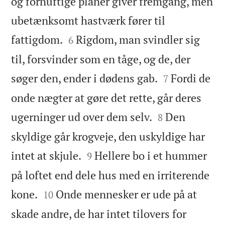
og fornuftige planer giver fremgang, men
ubetænksomt hastværk fører til


fattigdom.
Rigdom, man svindler sig
6
til, forsvinder som en tåge, og de, der


søger den, ender i dødens gab.
Fordi de
7
onde nægter at gøre det rette, går deres


ugerninger ud over dem selv.
Den
8
skyldige går krogveje, den uskyldige har


intet at skjule.
Hellere bo i et hummer
9
på loftet end dele hus med en irriterende


kone.
Onde mennesker er ude på at
10
skade andre, de har intet tilovers for