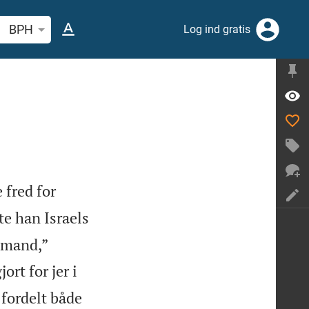
 efter bibelvers eller ord
BPH
Log ind gratis
 fred for
te han Israels
 mand,”
ort for jer i
 fordelt både