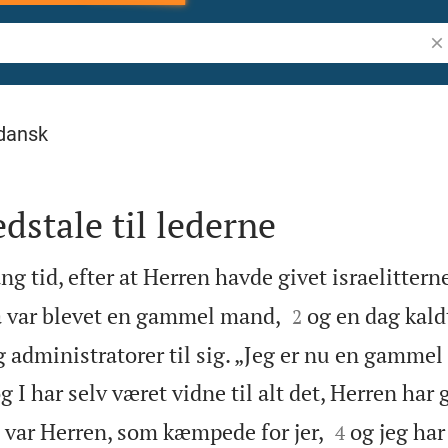
Søg
dansk
dstale til lederne
ng tid, efter at Herren havde givet israelitterne


va var blevet en gammel mand,
og en dag kald
2
 administratorer til sig. „Jeg er nu en gammel
g I har selv været vidne til alt det, Herren har gj


t var Herren, som kæmpede for jer,
og jeg har
4