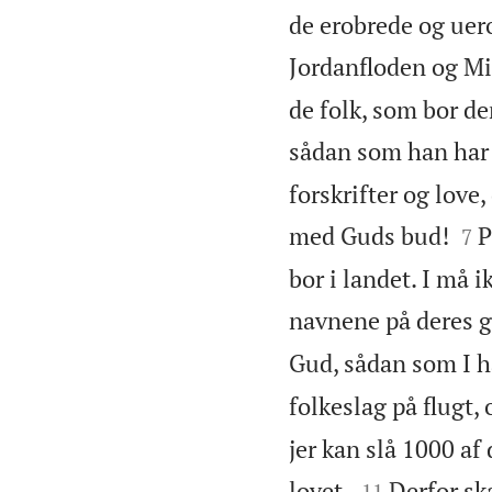
de erobrede og uer
Jordanfloden og Mid
de folk, som bor der
sådan som han har 
forskrifter og love


med Guds bud!
P
7
bor i landet. I må 
navnene på deres g
Gud, sådan som I ha
folkeslag på flugt,
jer kan slå 1000 af


lovet.
Derfor sk
11