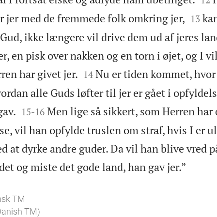


er jer med de fremmede folk omkring jer,
kan
13
 Gud, ikke længere vil drive dem ud af jeres lan
er, en pisk over nakken og en torn i øjet, og I vi


ren har givet jer.
Nu er tiden kommet, hvor j
14
ordan alle Guds løfter til jer er gået i opfyldels


gav.
Men lige så sikkert, som Herren har 
15
-
16
se, vil han opfylde truslen om straf, hvis I er u
d at dyrke andre guder. Da vil han blive vred på

det og miste det gode land, han gav jer.”
nsk TM
 Danish TM)