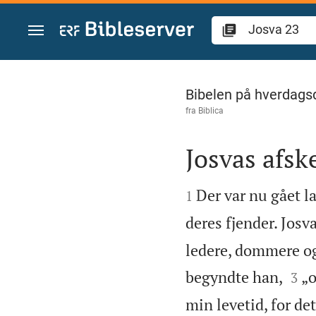
Gå til indhold
Josva 23
Bibelen på hverdags
fra
Biblica
Josvas afske


Der var nu gået la
1
deres fjender. Jos
ledere, dommere og


begyndte han,
„o
3
min levetid, for de