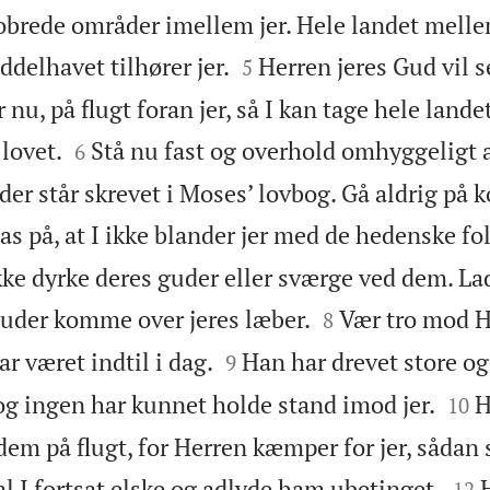
obrede områder imellem jer. Hele landet mell


delhavet tilhører jer.
Herren jeres Gud vil se
5
 nu, på flugt foran jer, så I kan tage hele lande


lovet.
Stå nu fast og overhold omhyggeligt a
6
, der står skrevet i Moses’ lovbog. Gå aldrig p
as på, at I ikke blander jer med de hedenske fo
ikke dyrke deres guder eller sværge ved dem. L


uder komme over jeres læber.
Vær tro mod H
8


r været indtil i dag.
Han har drevet store o
9


 og ingen har kunnet holde stand imod jer.
H
10
 dem på flugt, for Herren kæmper for jer, sådan


al I fortsat elske og adlyde ham ubetinget.
12