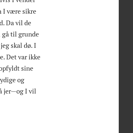
 I være sikre
d. Da vil de
l gå til grunde
eg skal dø. I
e. Det var ikke
opfyldt sine
lydige og
 jer—og I vil