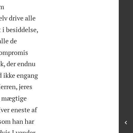
em
lv drive alle
t i besiddelse,
lle de
å kompromis
lk, der endnu
ad ikke engang
erren, jeres
g mægtige
ver eneste af
 som han har
Hvis I vender