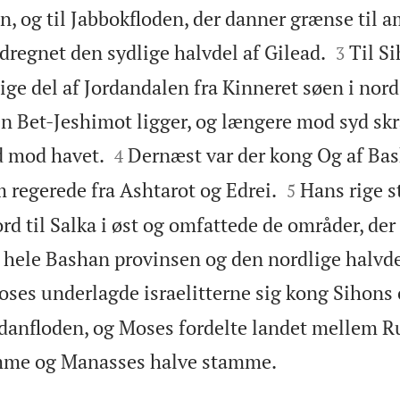
n, og til Jabbokfloden, der danner grænse til


dregnet den sydlige halvdel af Gilead.
Til Si
3
ige del af Jordandalen fra Kinneret søen i nord
n Bet-Jeshimot ligger, og længere mod syd skr


d mod havet.
Dernæst var der kong Og af Bas
4


om regerede fra Ashtarot og Edrei.
Hans rige st
5
rd til Salka i øst og omfattede de områder, de
 hele Bashan provinsen og den nordlige halvdel
oses underlagde israelitterne sig kong Sihons
rdanfloden, og Moses fordelte landet mellem 

mme og Manasses halve stamme.