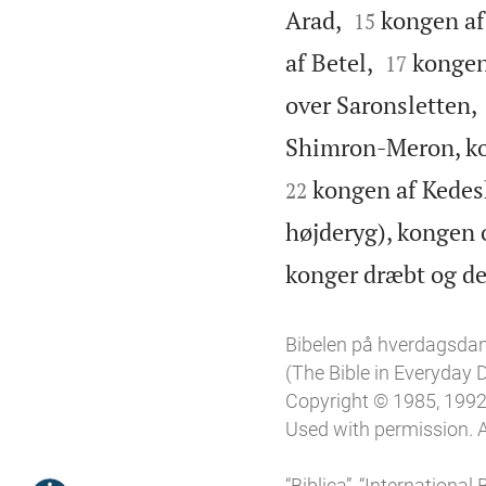


Arad,
kongen af
15


af Betel,
kongen
17
over Saronsletten,
Shimron-Meron, ko
kongen af Kedes
22
højderyg), kongen 
konger dræbt og de
Bibelen på hverdagsda
(The Bible in Everyday
Copyright © 1985, 1992,
Used with permission. A
“Biblica”, “Internationa