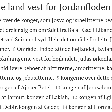
e land vest for Jordanfloden
e over de konger, som Josva og israelitterne be
Det drejer sig om området fra Ba’al-Gad i Liba
get ved Seir mod syd. Hele det område fordelte


mmer.
Området indbefattede højlandet, lavlan
8
skråningerne vest for højlandet, Judas ørkenl
 tidligere beboet af hittitterne, amoritterne, 


itterne og jebusitterne.
Kongerne over dette 
9


ongen af Aj nær Betel,
kongen af Jerusalem
10


af Jarmut, kongen af Lakish,
kongen af Egl
12


f Debir, kongen af Geder,
kongen af Horma,
14