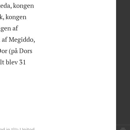
eda, kongen
k, kongen
gen af


 af Megiddo,
or (på Dors
lt blev 31
ed in the United