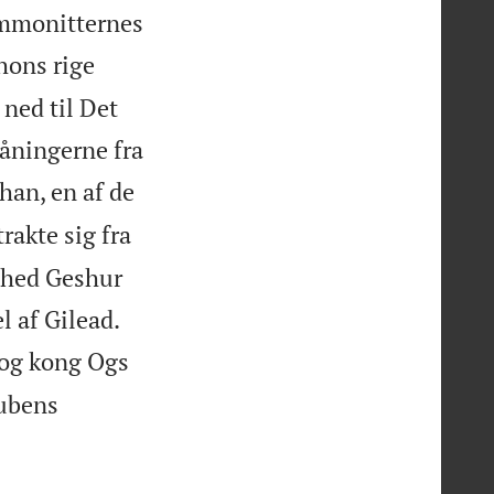
 ammonitternes
hons rige
 ned til Det
åningerne fra
han, en af de
rakte sig fra
r hed Geshur


 af Gilead.
 og kong Ogs
Rubens