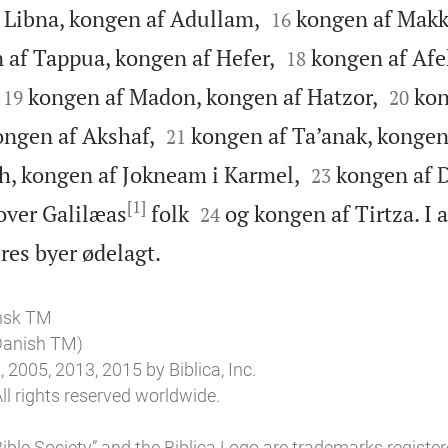


 Libna, kongen af Adullam,
kongen af Makk
16


 af Tappua, kongen af Hefer,
kongen af Afe
18




kongen af Madon, kongen af Hatzor,
kon
19
20


ngen af Akshaf,
kongen af Ta’anak, kongen
21


h, kongen af Jokneam i Karmel,
kongen af D
23
[1]


over Galilæas
folk
og kongen af Tirtza. I a
24

res byer ødelagt.
nsk TM
 Danish TM)
 2005, 2013, 2015 by Biblica, Inc.
ll rights reserved worldwide.
l Bible Society” and the Biblica Logo are trademarks register