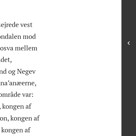
sejrede vest
nondalen mod
 Josva mellem
det,
and og Negev
kana’anæerne,
område var:
, kongen af
on, kongen af
 kongen af