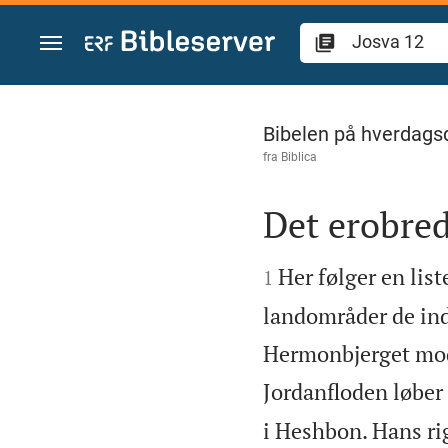
Gå til indhold
Josva 12
Bibelen på hverdags
fra
Biblica
Det erobred


Her følger en list
1
landområder de indt
Hermonbjerget mod 
Jordanfloden løber
i Heshbon. Hans ri