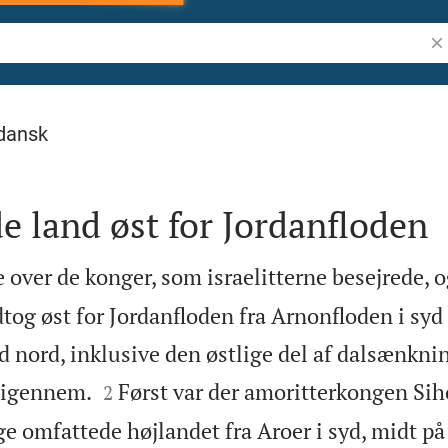
Søg
dansk
e land øst for Jordanfloden
e over de konger, som israelitterne besejrede, o
og øst for Jordanfloden fra Arnonfloden i syd 
nord, inklusive den østlige del af dalsænkni


 igennem.
Først var der amoritterkongen Sih
2
ge omfattede højlandet fra Aroer i syd, midt 