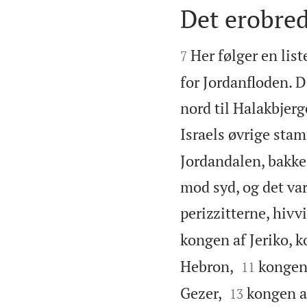
Det erobred


Her følger en list
7
for Jordanfloden. 
nord til Halakbjer
Israels øvrige sta
Jordandalen, bakke
mod syd, og det var
perizzitterne, hivv
kongen af Jeriko, k


Hebron,
kongen 
11


Gezer,
kongen a
13