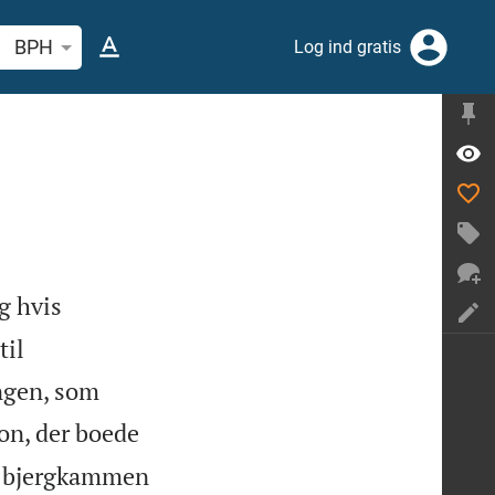
 efter bibelvers eller ord
BPH
Log ind gratis
g hvis
til
ngen, som
on, der boede
på bjergkammen