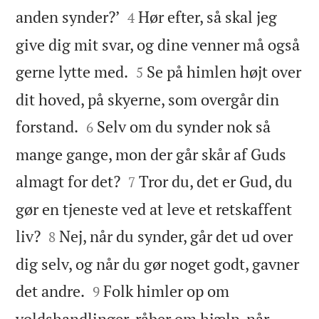


anden synder?’
Hør efter, så skal jeg
4
give dig mit svar, og dine venner må også


gerne lytte med.
Se på himlen højt over
5
dit hoved, på skyerne, som overgår din


forstand.
Selv om du synder nok så
6
mange gange, mon der går skår af Guds


almagt for det?
Tror du, det er Gud, du
7
gør en tjeneste ved at leve et retskaffent


liv?
Nej, når du synder, går det ud over
8
dig selv, og når du gør noget godt, gavner


det andre.
Folk himler op om
9
voldshandlinger, råber om hjælp, når