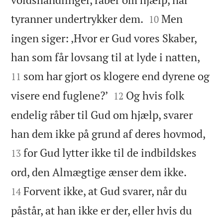


tyranner undertrykker dem.
Men
10
ingen siger: ‚Hvor er Gud vores Skaber,


han som får lovsang til at lyde i natten,
som har gjort os klogere end dyrene og
11


visere end fuglene?’
Og hvis folk
12
endelig råber til Gud om hjælp, svarer


han dem ikke på grund af deres hovmod,
for Gud lytter ikke til de indbildskes
13


ord, den Almægtige ænser dem ikke.
Forvent ikke, at Gud svarer, når du
14
påstår, at han ikke er der, eller hvis du