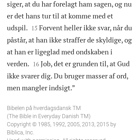
siger, at du har forelagt ham sagen, og nu
er det hans tur til at komme med et


udspil.
Forvent heller ikke svar, når du
15
påstår, at han ikke straffer de skyldige, og
at han er ligeglad med ondskaben i


verden.
Job, det er grunden til, at Gud
16
ikke svarer dig. Du bruger masser af ord,

men mangler indsigt.”
Bibelen på hverdagsdansk TM
(The Bible in Everyday Danish TM)
Copyright © 1985, 1992, 2005, 2013, 2015 by
Biblica, Inc.