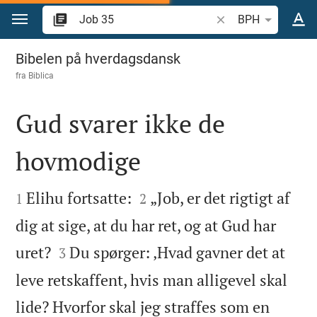
Gå til indhold
Søg efter bibelvers el
BPH
Job 35
Bibelen på hverdagsdansk
fra
Biblica
Gud svarer ikke de
hovmodige




Elihu fortsatte:
„Job, er det rigtigt af
1
2
dig at sige, at du har ret, og at Gud har


uret?
Du spørger: ‚Hvad gavner det at
3
leve retskaffent, hvis man alligevel skal
lide? Hvorfor skal jeg straffes som en