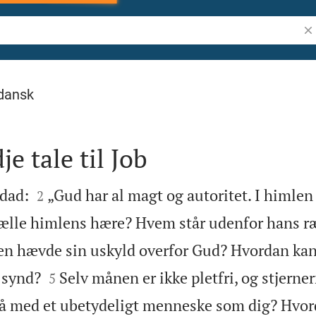
Søg
dansk
je tale til Job


ldad:
„Gud har al magt og autoritet. I himlen
2
ælle himlens hære? Hvem står udenfor hans r
n hævde sin uskyld overfor Gud? Hvordan ka


 synd?
Selv månen er ikke pletfri, og stjerner
5
å med et ubetydeligt menneske som dig? Hvor