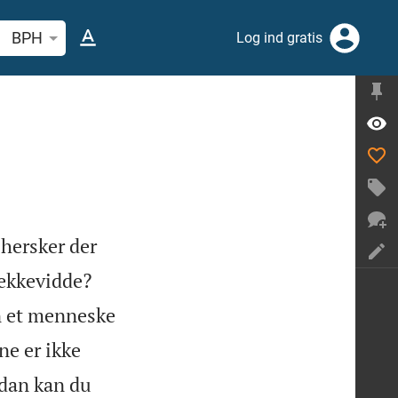
 efter bibelvers eller ord
BPH
Log ind gratis
 hersker der


ækkevidde?
n et menneske
ne er ikke
dan kan du