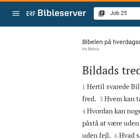
Gå til indhold
Job 25
Bibelen på hverdags
fra
Biblica
Bildads tred


Hertil svarede Bi
1


fred.
Hvem kan t
3
Hvordan kan noge
4
påstå at være uden


uden fejl.
Hvad s
6