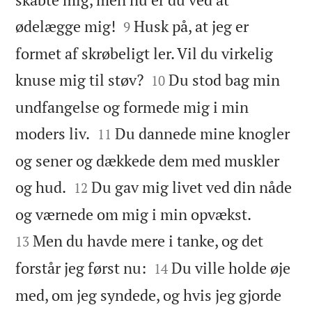


ødelægge mig!
Husk på, at jeg er
9
formet af skrøbeligt ler. Vil du virkelig


knuse mig til støv?
Du stod bag min
10
undfangelse og formede mig i min


moders liv.
Du dannede mine knogler
11
og sener og dækkede dem med muskler


og hud.
Du gav mig livet ved din nåde
12


og værnede om mig i min opvækst.
Men du havde mere i tanke, og det
13


forstår jeg først nu:
Du ville holde øje
14
med, om jeg syndede, og hvis jeg gjorde