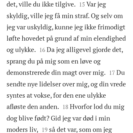


det, ville du ikke tilgive.
Var jeg
15
skyldig, ville jeg få min straf. Og selv om
jeg var uskyldig, kunne jeg ikke frimodigt
løfte hovedet på grund af min elendighed


og ulykke.
Da jeg alligevel gjorde det,
16
sprang du på mig som en løve og


demonstrerede din magt over mig.
Du
17
sendte nye lidelser over mig, og din vrede
syntes at vokse, for den ene ulykke


afløste den anden.
Hvorfor lod du mig
18
dog blive født? Gid jeg var død i min


moders liv,
så det var, som om jeg
19