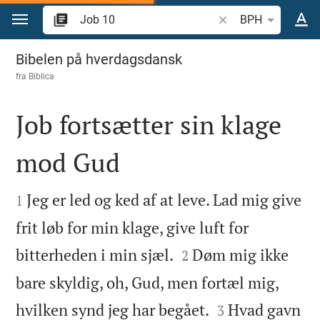
Gå til indhold
Søg efter bibelvers el
BPH
Job 10
Bibelen på hverdagsdansk
fra
Biblica
Job fortsætter sin klage
mod Gud


Jeg er led og ked af at leve. Lad mig give
1
frit løb for min klage, give luft for


bitterheden i min sjæl.
Døm mig ikke
2
bare skyldig, oh, Gud, men fortæl mig,


hvilken synd jeg har begået.
Hvad gavn
3