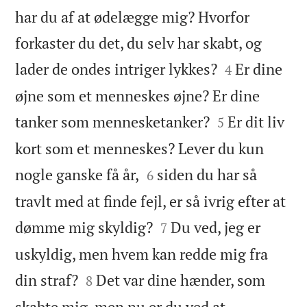
har du af at ødelægge mig? Hvorfor
forkaster du det, du selv har skabt, og


lader de ondes intriger lykkes?
Er dine
4
øjne som et menneskes øjne? Er dine


tanker som mennesketanker?
Er dit liv
5
kort som et menneskes? Lever du kun


nogle ganske få år,
siden du har så
6
travlt med at finde fejl, er så ivrig efter at


dømme mig skyldig?
Du ved, jeg er
7
uskyldig, men hvem kan redde mig fra


din straf?
Det var dine hænder, som
8
skabte mig, men nu er du ved at